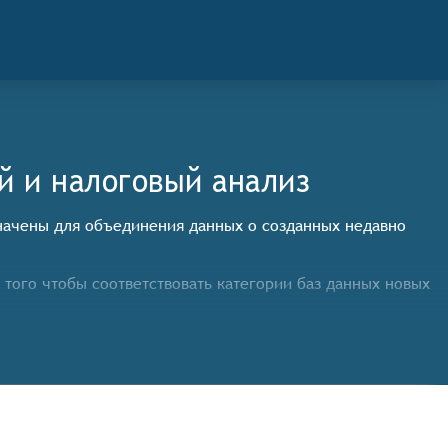
й и налоговый анализ
значены для объединения данных о созданных недавно
того чтобы соответствовать категории баз данных новых
рганизациях из различных источников, включая
ателям получить доступ к обширной базе данных о новых
 критериям, таким как название компании или
 сокращает время на её получение.