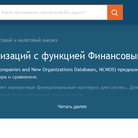
совый и налоговый анализ
низаций c функцией Финансовы
ompanies and New Organizations Databases, NCNOS) предна
ора и сравнения.
ет конкретные функциональные критерии для систем. Для 
ующие функциональные возможности:
Читать далее
ивать сбор и хранение информации о новых компаниях и о
иентов и другие открытые данные. Это позволяет пользов
ть возможность поиска и фильтрации данных по различным
, размер и т.д. Это упрощает поиск нужной информации и