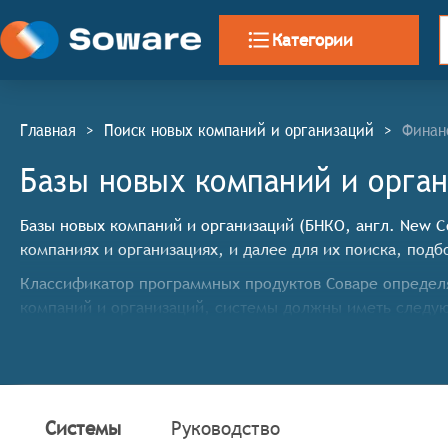
Категории
Главная
>
Поиск новых компаний и организаций
>
Финан
Базы новых компаний и орга
Базы новых компаний и организаций (БНКО, англ. New C
компаниях и организациях, и далее для их поиска, подб
Классификатор программных продуктов Соваре определя
компаний и организаций, системы должны иметь след
Сбор и хранение данных: системы должны обеспеч
официальные реестры, социальные сети, отзывы кл
компаниях и организациях.
Поиск и фильтрация: системы должны предоставля
Системы
Руководство
организации, сфера деятельности, местоположение