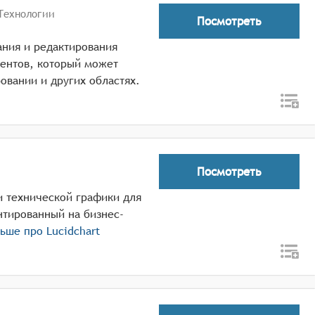
Технологии
Посмотреть
ания и редактирования
ментов, который может
овании и других областях.
Посмотреть
и технической графики для
нтированный на бизнес-
льше про
Lucidchart