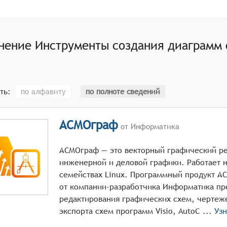
ючать функции редактирования и аннотирования диаграмм, 
их более понятными и информативными.
я диаграмм онлайн должны поддерживать экспорт и импорт 
 различными платформами и приложениями.
нение
Инструменты создания диаграмм 
мы должны предоставлять возможности для совместной раб
 над одним проектом, сохраняя историю изменений и обес
ть:
по алфавиту
по полноте сведений
АСМОграф
от Информатика
АСМОграф — это векторный графический ре
инженерной и деловой графики. Работает н
семействах Linux. Программный продукт АС
от компании-разработчика Информатика пр
редактирования графических схем, чертеже
экспорта схем программ Visio, AutoC ...
Уз