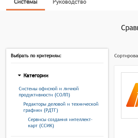
Редактирование и аннотации: Системы должны вкл
Системы
Руководство
комментарии и примечания к диаграммам, делая 
Экспорт и импорт форматов: Инструменты создани
PDF и другие, что обеспечивает совместимость с
Срав
Совместная работа и управление версиями: Систе
нескольким пользователям одновременно работать
Сортирова
Выбрать по критериям:
Категории
Системы офисной и личной
продуктивности (СОЛП)
Редакторы деловой и технической
графики (РДТГ)
Сервисы создания интеллект-
карт (ССИК)