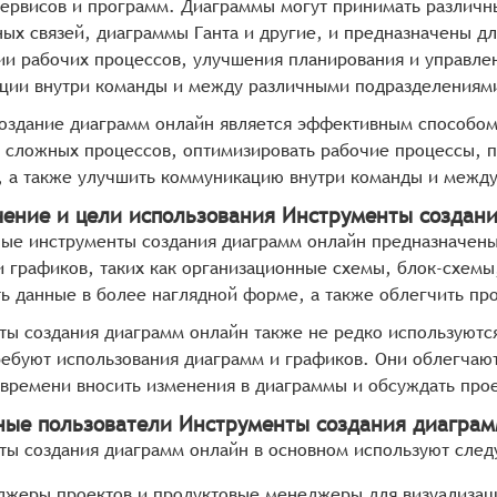
сервисов и программ. Диаграммы могут принимать различн
ных связей, диаграммы Ганта и другие, и предназначены д
ии рабочих процессов, улучшения планирования и управле
ции внутри команды и между различными подразделениям
создание диаграмм онлайн является эффективным способом
 сложных процессов, оптимизировать рабочие процессы, п
, а также улучшить коммуникацию внутри команды и межд
чение и цели использования Инструменты создан
ые инструменты создания диаграмм онлайн предназначены 
и графиков, таких как организационные схемы, блок-схемы
ть данные в более наглядной форме, а также облегчить пр
ы создания диаграмм онлайн также не редко используются
ребуют использования диаграмм и графиков. Они облегчают
 времени вносить изменения в диаграммы и обсуждать про
ные пользователи Инструменты создания диагра
ты создания диаграмм онлайн в основном используют след
жеры проектов и продуктовые менеджеры для визуализаци