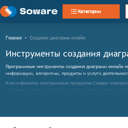
Категории
Главная
>
Создание диаграмм онлайн
Инструменты создания диагр
Программные инструменты создания диаграмм онлайн п
информации, алгоритмы, продукты и услуги деятельнос
Классификатор программных продуктов Соваре определя
создания диаграмм онлайн, системы должны иметь сл
Поддержка различных типов диаграмм: Инструмент
столбчатые диаграммы, круговые диаграммы, линей
Интеграция с другими сервисами: Программные пр
редактирования диаграмм, а также обмена ими ме