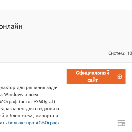
позволяя пользователям вносить изменения, добавлять
диаграмм в различных форматах, таких как PNG, JPEG,
онлайн
оты над диаграммами и управления версиями, позволяя
печивая возможность возврата к предыдущим версиям.
Систем:
10
Официальный
сайт
дактор для решения задач
а Windows и всех
МОграф (англ. ASMOgraf)
едназначен для создания и
й и блок-схем, импорта и
нать больше про
АСМОграф