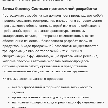
истории разработки и возможность отката к
предыдущим версиям,
Зачем бизнесу Системы программной разработки
инструменты для совместной работы команды
Программная разработка как деятельность представляет собой
разработчиков, включая средства организации
процесс создания, тестирования, внедрения и сопровождения
удалённого доступа и обмена комментариями к
программного обеспечения, который включает в себя анализ
требований, проектирование архитектуры системы,
коду,
кодирование, отладку, интеграцию компонентов, а также
механизмы автоматизации сборки и
обеспечение качества и безопасности разрабатываемых
тестирования программного обеспечения,
продуктов. В ходе программной разработки осуществляется
сокращающие время на рутинные операции и
трансформация бизнес-требований и технических
повышающие качество кода,
спецификаций в функционирующие программные решения,
средства визуализации архитектуры и
которые способны автоматизировать бизнес-процессы,
структуры разрабатываемого программного
оптимизировать работу организаций и предоставлять
пользователям необходимые сервисы и инструменты.
продукта, облегчающие понимание его
компонентов и взаимосвязей между ними.
Ключевые аспекты данного процесса:
анализ требований и формирование технического
задания,
проектирование архитектуры и дизайна системы,
написание исходного кода и реализация функциональных
модулей,