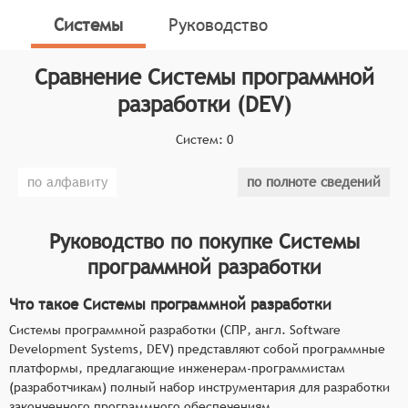
инженерам-программистам (разработчикам) полный
Системы
Руководство
набор инструментария для разработки законченного
программного обеспечениям
Сравнение
Системы программной
Классификатор программных продуктов Соваре
разработки (DEV)
определяет конкретные функциональные критерии
для систем. Для того, чтобы быть представленными
Систем:
0
на рынке Системы программной разработки,
по алфавиту
по полноте сведений
системы должны иметь следующие функциональные
возможности:
Руководство по покупке
Системы
поддержка различных языков
программирования и парадигм разработки,
программной разработки
позволяющая разработчикам выбирать
Что такое Системы программной разработки
наиболее подходящие инструменты для
решения конкретных задач,
Системы программной разработки (СПР, англ. Software
Development Systems, DEV) представляют собой программные
встроенные средства версионирования и
платформы, предлагающие инженерам-программистам
управления изменениями кода,
(разработчикам) полный набор инструментария для разработки
обеспечивающие эффективное отслеживание
законченного программного обеспечениям