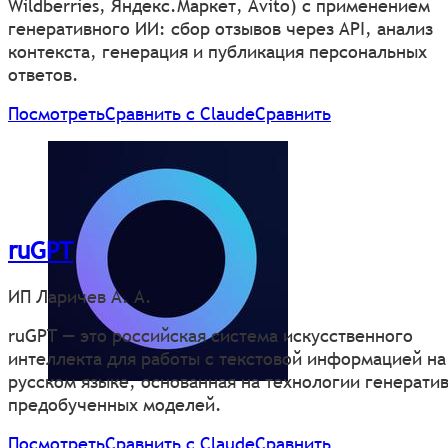
Wildberries, Яндекс.Маркет, Avito) с применением
генеративного ИИ: сбор отзывов через API, анализ
контекста, генерация и публикация персональных
ответов.
Посмотреть
Сравнить с Claude
Сравнить
ruGPT
ИП Ларичев А. А.
ruGPT — это российская система искусственного
интеллекта для работы с текстовой информацией на
русском языке, основанная на технологии генерати
предобученных моделей.
Посмотреть
Сравнить с Claude
Сравнить