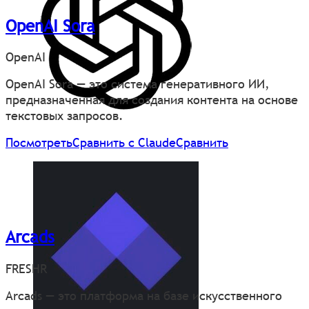
OpenAI Sora
OpenAI
OpenAI Sora — это система генеративного ИИ,
предназначенная для создания контента на основе
текстовых запросов.
Посмотреть
Сравнить с Claude
Сравнить
Arcads
FRESHR
Arcads — это платформа на базе искусственного