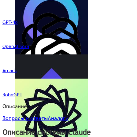
GPT-4o
OpenAI Sora
Arcads
RoboGPT
Описание
Вопросы и ответы
Аналоги
Описание системы Claude