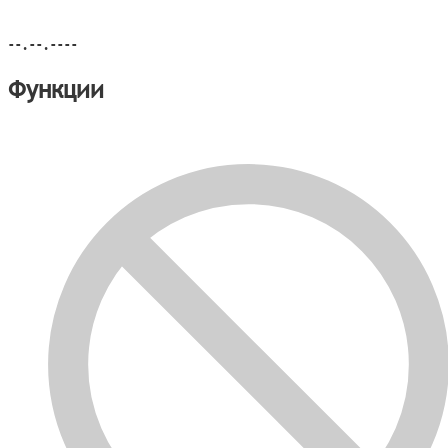
--.--.----
Функции