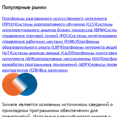
Популярные рынки
Платформы разговорного искусственного интеллекта
(ПРИИ)
Системы корпоративного обучения (CLS)
Системы
интеллектуального анализа бизнес-процессов (BPM)
Систе
управления торговой точкой (POS)
Системы интегрированн
управления рабочими местами (IWMS)
Платформы
образовательного опыта (LXP)
Платформы интернета веще
(IoT)
Системы анализа данных (САД)
Платформы искусствен
интеллекта (AI)
Корпоративные мессенджеры (КМ)
Платфо
разработки программных приложений (ADP)
Сервисы пров
контрагентов (СПК)
Все категории
Soware является основным источником сведений о
прикладном программном обеспечении для
предприятий. Используя классификатор рынков и