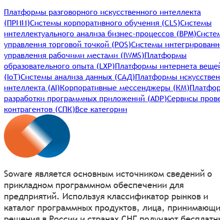
Платформы разговорного искусственного интеллекта
(ПРИИ)
Системы корпоративного обучения (CLS)
Системы
интеллектуального анализа бизнес-процессов (BPM)
Систе
управления торговой точкой (POS)
Системы интегрированн
управления рабочими местами (IWMS)
Платформы
образовательного опыта (LXP)
Платформы интернета веще
(IoT)
Системы анализа данных (САД)
Платформы искусствен
интеллекта (AI)
Корпоративные мессенджеры (КМ)
Платфо
разработки программных приложений (ADP)
Сервисы пров
контрагентов (СПК)
Все категории
Soware является основным источником сведений о
прикладном программном обеспечении для
предприятий. Используя классификатор рынков и
каталог программных продуктов, лица, принимающ
решения в России и странах СНГ получают бесплатн