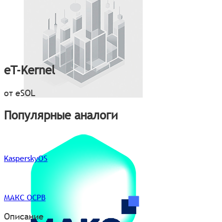
eT-Kernel
от eSOL
Популярные аналоги
KasperskyOS
МАКС ОСРВ
Описание