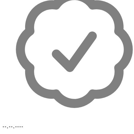
--.--.----