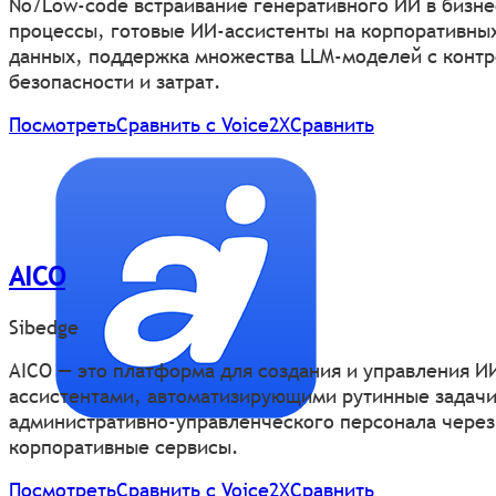
No/Low-code встраивание генеративного ИИ в бизне
процессы, готовые ИИ-ассистенты на корпоративны
данных, поддержка множества LLM-моделей с конт
безопасности и затрат.
Посмотреть
Сравнить с Voice2X
Сравнить
AICO
Sibedge
AICO — это платформа для создания и управления И
ассистентами, автоматизирующими рутинные задач
административно-управленческого персонала через
корпоративные сервисы.
Посмотреть
Сравнить с Voice2X
Сравнить