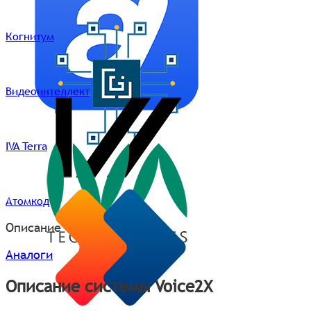
Когнитум
Видеоинтеллект
IVA Terra
Атомкод
Описание
Аналоги
Описание системы Voice2X