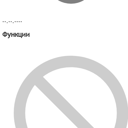
--.--.----
Функции