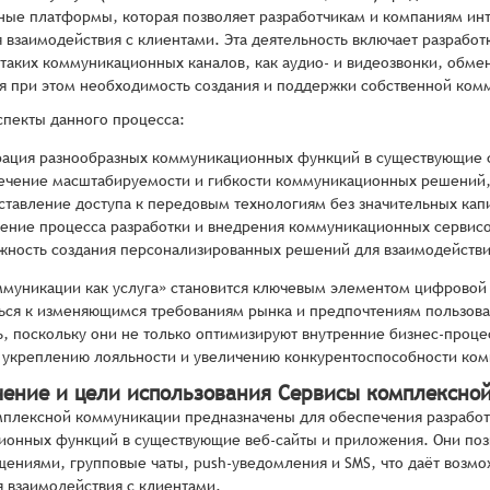
ные платформы, которая позволяет разработчикам и компаниям инт
 взаимодействия с клиентами. Эта деятельность включает разработ
таких коммуникационных каналов, как аудио- и видеозвонки, обме
 при этом необходимость создания и поддержки собственной ком
пекты данного процесса:
рация разнообразных коммуникационных функций в существующие 
ечение масштабируемости и гибкости коммуникационных решений
ставление доступа к передовым технологиям без значительных кап
ение процесса разработки и внедрения коммуникационных сервисо
жность создания персонализированных решений для взаимодействи
муникации как услуга» становится ключевым элементом цифровой
ься к изменяющимся требованиям рынка и предпочтениям пользова
, поскольку они не только оптимизируют внутренние бизнес-проце
 укреплению лояльности и увеличению конкурентоспособности ком
чение и цели использования Сервисы комплексно
плексной коммуникации предназначены для обеспечения разработ
онных функций в существующие веб-сайты и приложения. Они позво
ениями, групповые чаты, push-уведомления и SMS, что даёт возм
 взаимодействия с клиентами.