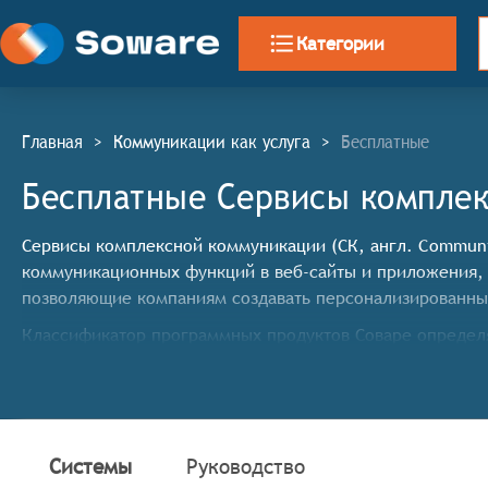
Категории
Главная
>
Коммуникации как услуга
>
Бесплатные
Бесплатные Сервисы комплек
Сервисы комплексной коммуникации (СК, англ. Communic
коммуникационных функций в веб-сайты и приложения, 
позволяющие компаниям создавать персонализированные
Классификатор программных продуктов Соваре определя
комплексной коммуникации, системы должны иметь сл
обеспечение возможности аудио- и видеозвонков 
поддержка обмена текстовыми сообщениями и созд
отправка push-уведомлений на мобильные устройс
Системы
Руководство
интеграция функций отправки и получения SMS-со