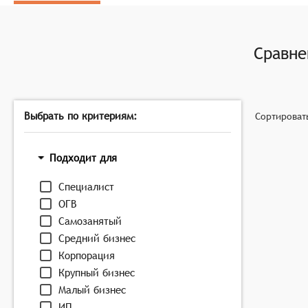
предоставление API и SDK для лёгкой интеграции
Сравн
Выбрать по критериям:
Сортироват
Подходит для
Специалист
ОГВ
Самозанятый
Средний бизнес
Корпорация
Крупный бизнес
Малый бизнес
ИП