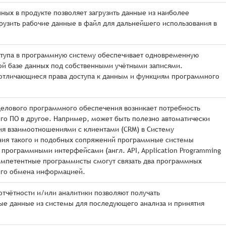
ных в продукте позволяет загрузить данные из наиболее
узить рабочие данные в файл для дальнейшего использования в
тупа в программную систему обеспечивает одновременную
ой базе данных под собственными учётными записями.
 отличающиеся права доступа к данным и функциям программного
делового программного обеспечения возникает потребность
го ПО в другое. Например, может быть полезно автоматически
ия взаимоотношениями с клиентами (CRM) в Систему
ения такого и подобных сопряжений программные системы
рограммными интерфейсами (англ. API, Application Programming
компетентные программисты смогут связать два программных
ого обмена информацией.
отчётности и/или аналитики позволяют получать
ые данные из системы для последующего анализа и принятия