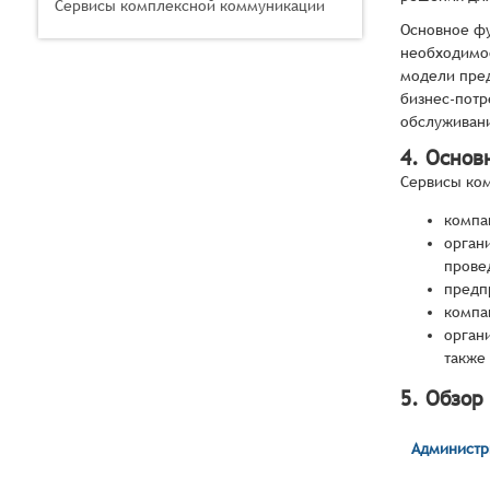
Сервисы комплексной коммуникации
Основное фу
необходимос
модели пред
бизнес-потр
обслуживани
4. Основ
Сервисы ком
компа
орган
прове
предп
компа
орган
также
5. Обзор
Администр