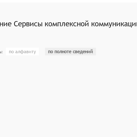
 коммуникационных функций в существующие веб-сайты и п
ение
Сервисы комплексной коммуникации
по алфавиту
по полноте сведений
ь: