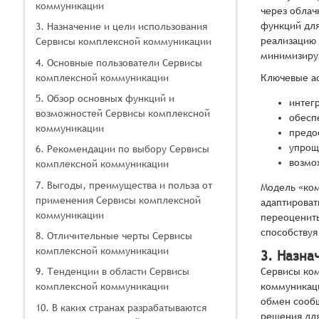
коммуникации
через облач
функций для
3. Назначение и цели использования
реализацию 
Сервисы комплексной коммуникации
минимизируя
4. Основные пользователи Сервисы
комплексной коммуникации
Ключевые ас
5. Обзор основных функций и
интег
возможностей Сервисы комплексной
обесп
коммуникации
предо
упрощ
6. Рекомендации по выбору Сервисы
возмо
комплексной коммуникации
7. Выгоды, преимущества и польза от
Модель «ком
применения Сервисы комплексной
адаптироват
коммуникации
переоценить
способствуя
8. Отличительные черты Сервисы
комплексной коммуникации
3. Назна
Сервисы ком
9. Тенденции в области Сервисы
коммуникаци
комплексной коммуникации
обмен сообщ
10. В каких странах разрабатываются
решения для