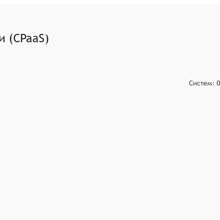
риложения.
 (CPaaS)
Систем:
0