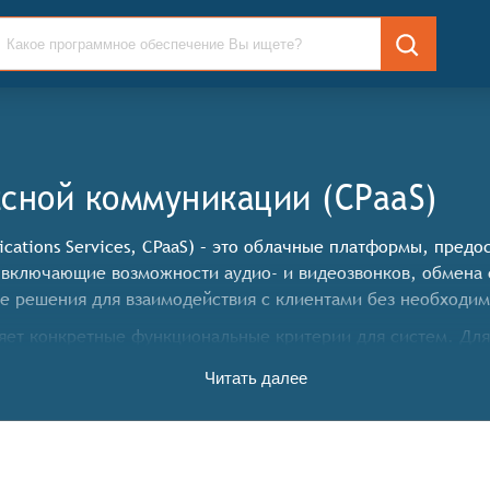
сной коммуникации (CPaaS)
ations Services, CPaaS) – это облачные платформы, пред
включающие возможности аудио- и видеозвонков, обмена 
 решения для взаимодействия с клиентами без необходим
ет конкретные функциональные критерии для систем. Для
едующие функциональные возможности:
Читать далее
в реальном времени,
ания групповых чатов,
тва и другие клиентские приложения,
общений,