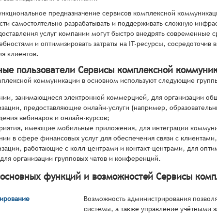
нкциональное предназначение сервисов комплексной коммуникации
ти самостоятельно разрабатывать и поддерживать сложную инфрас
оставления услуг компании могут быстро внедрять современные ср
ебностями и оптимизировать затраты на IT-ресурсы, сосредоточив 
я клиентов.
ные пользователи Сервисы комплексной коммуни
плексной коммуникации в основном используют следующие группы
нии, занимающиеся электронной коммерцией, для организации общ
изации, предоставляющие онлайн-услуги (например, образовательн
дения вебинаров и онлайн-курсов;
риятия, имеющие мобильные приложения, для интеграции коммуни
нии в сфере финансовых услуг для обеспечения связи с клиентами,
изации, работающие с колл-центрами и контакт-центрами, для опти
 для организации групповых чатов и конференций.
 основных функций и возможностей Сервисы ком
ирование
Возможность администрирования позволя
системы, а также управление учётными з