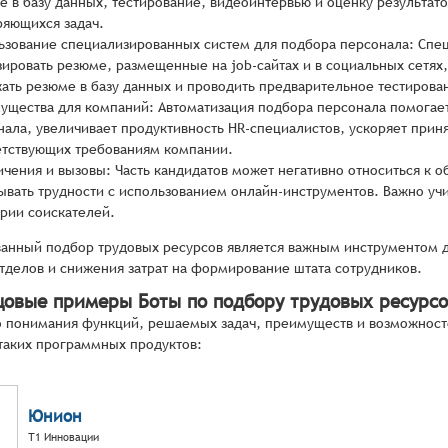
е в базу данных, тестирование, видеоинтервью и оценку результат
ряющихся задач.
ьзование специализированных систем для подбора персонала: Спе
зировать резюме, размещенные на job-сайтах и в социальных сетях
жать резюме в базу данных и проводить предварительное тестирова
ущества для компаний: Автоматизация подбора персонала помогает
нала, увеличивает продуктивность HR-специалистов, ускоряет прин
етствующих требованиям компании.
ичения и вызовы: Часть кандидатов может негативно относиться к 
ывать трудности с использованием онлайн-инструментов. Важно уч
ории соискателей.
анный подбор трудовых ресурсов является важным инструментом 
тделов и снижения затрат на формирование штата сотрудников.
цовые примеры Боты по подбору трудовых ресурс
 понимания функций, решаемых задач, преимуществ и возможност
таких программных продуктов:
Юнион
Т1 Инновации