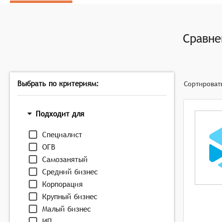
Планирование собеседований: Системы должны пла
Взаимодействие с кандидатами: Боты должны взаим
поддерживая диалог до момента принятия решения
Сравн
Выбрать по критериям:
Сортироват
Подходит для
Специалист
ОГВ
Самозанятый
Средний бизнес
Корпорация
Крупный бизнес
Малый бизнес
ИП