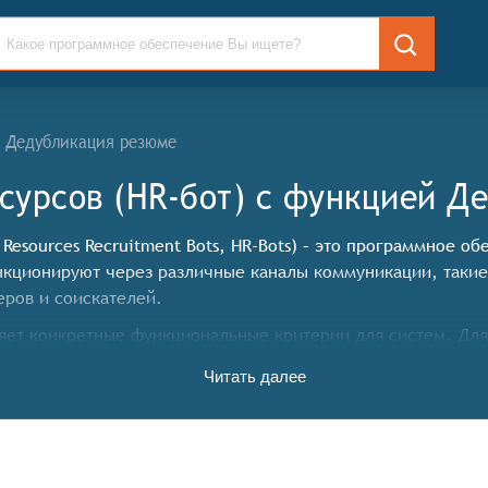
Дедубликация резюме
есурсов (HR-бот) c функцией Д
Resources Recruitment Bots, HR-Bots) – это программное о
нкционируют через различные каналы коммуникации, такие
еров и соискателей.
ет конкретные функциональные критерии для систем. Для т
 функциональные возможности:
Читать далее
еть собирать и структурировать резюме кандидатов, извл
ь отклики кандидатов по заданным критериям, таким как н
нивать квалификацию кандидата, анализируя его резюме, о