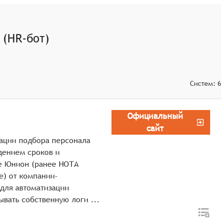
ремя, а также информируя об этом обе стороны.
оставляя информацию о компании и вакансии, а также
 (HR-бот)
Систем:
6
Официальный
сайт
зации подбора персонала
дением сроков и
е Юнион (ранее НОТА
e) от компании-
для автоматизации
процессов рекрутмента, позволяя реализовывать собственную логи ...