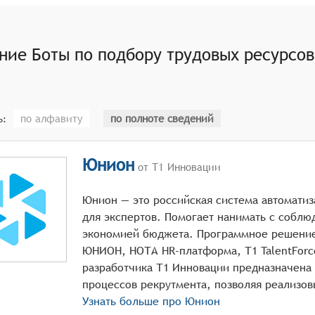
нировать собеседования с кандидатами, назначая даты и в
одействовать с кандидатами, отвечая на их вопросы, пред
 о найме.
ение
Боты по подбору трудовых ресурсов
по алфавиту
по полноте сведений
ь:
Юнион
от Т1 Инновации
Юнион — это российская система автомати
для экспертов. Помогает нанимать с соблю
экономией бюджета. Программное решени
ЮНИОН, НОТА HR-платформа, Т1 TalentForc
разработчика Т1 Инновации предназначена 
Узнать больше про
Юнион