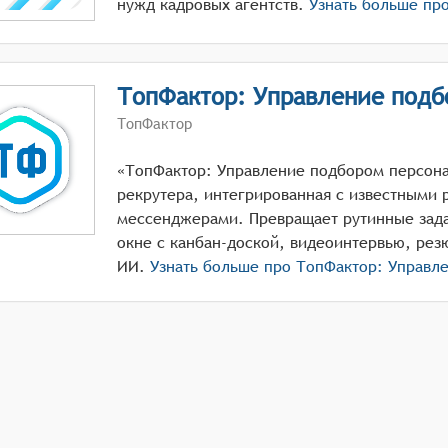
нужд кадровых агентств.
Узнать больше пр
ТопФактор: Управление подб
ТопФактор
«ТопФактор: Управление подбором персона
рекрутера, интегрированная с известными 
мессенджерами. Превращает рутинные зада
окне с канбан-доской, видеоинтервью, рез
ИИ.
Узнать больше про
ТопФактор: Управл