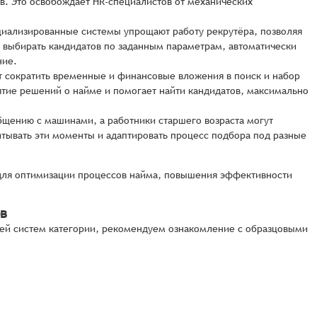
ов. Это освобождает HR-специалистов от механических
циализированные системы упрощают работу рекрутёра, позволяя
, выбирать кандидатов по заданным параметрам, автоматически
ние.
 сократить временные и финансовые вложения в поиск и набор
ятие решений о найме и помогает найти кандидатов, максимально
общению с машинами, а работники старшего возраста могут
итывать эти моменты и адаптировать процесс подбора под разные
для оптимизации процессов найма, повышения эффективности
ов
ей систем категории, рекомендуем ознакомление с образцовыми