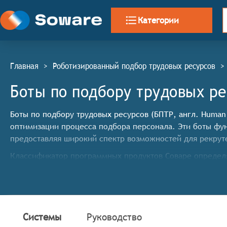
Категории
Главная
>
Роботизированный подбор трудовых ресурсов
>
Боты по подбору трудовых р
Боты по подбору трудовых ресурсов (БПТР, англ. Human 
оптимизации процесса подбора персонала. Эти боты фу
предоставляя широкий спектр возможностей для рекрут
Классификатор программных продуктов Соваре определя
трудовых ресурсов, системы должны иметь следующие
Сбор и структурирование резюме: Боты должны ум
оценки.
Фильтрация откликов: Системы должны фильтроват
Системы
Руководство
Оценка квалификации кандидата: Боты должны оце