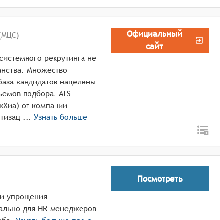
Официальный
(МЦС)
сайт
системного рекрутинга не
анства. Множество
база кандидатов нацелены
ъёмов подбора. ATS-
кХиа) от компании-
разработчика МЦС предназначен для автоматизац ...
Узнать больше
Посмотреть
и и упрощения
иально для HR-менеджеров