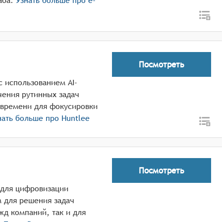
аба.
Узнать больше про
e-
Посмотреть
с использованием AI-
чения рутинных задач
 времени для фокусировки
ать больше про
Huntlee
Посмотреть
 для цифровизации
м для решения задач
жд компаний, так и для