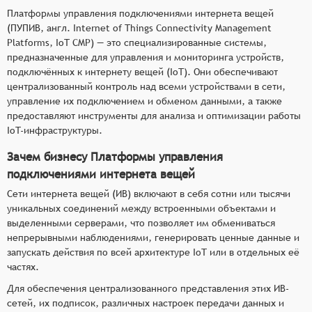
(мобильных, спутниковых, локальных и иных) и
Платформы управления подключениями интернета вещей
подключениях устройств,
(ПУПИВ, англ. Internet of Things Connectivity Management
Собирать и анализировать потоковые данные,
Platforms, IoT CMP) — это специализированные системы,
связанные с подключенными объектами и
предназначенные для управления и мониторинга устройств,
соответствующими сетями,
подключённых к интернету вещей (IoT). Они обеспечивают
централизованный контроль над всеми устройствами в сети,
Отслеживать сетевые настройки передачи IoT-
управление их подключением и обменом данными, а также
данных, включая лимиты данных и временные
предоставляют инструменты для анализа и оптимизации работы
ограничения действия,
IoT-инфраструктуры.
Предоставлять инструменты для корректировки
настроек и потоков данных для оптимизации
Зачем бизнесу Платформы управления
трафика данных и снижения затрат на услуги
подключениями интернета вещей
связи и электроэнергию.
Сети интернета вещей (ИВ) включают в себя сотни или тысячи
уникальных соединений между встроенными объектами и
выделенными серверами, что позволяет им обмениваться
непрерывными наблюдениями, генерировать ценные данные и
запускать действия по всей архитектуре IoT или в отдельных её
частях.
Для обеспечения централизованного представления этих ИВ-
сетей, их подписок, различных настроек передачи данных и