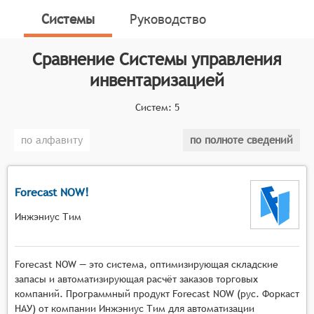
управлять своими основными средствами и
Системы
Руководство
проводить их инвентарный учёт.
Сравнение
Системы управления
Классификатор программных продуктов Соваре
определяет конкретные функциональные критерии
инвентаризацией
для систем. Для того, чтобы быть представленными
на рынке Системы управления инвентаризацией,
Систем:
5
системы должны иметь следующие функциональные
по алфавиту
по полноте сведений
возможности:
автоматизация процесса учёта поступления и
выбытия основных средств,
Forecast NOW!
ведение детальной номенклатуры основных
Инжэниус Тим
средств с возможностью классификации и
группировки по различным признакам,
отслеживание местоположения и состояния
Forecast NOW — это система, оптимизирующая складские
объектов инвентаризации в режиме реального
запасы и автоматизирующая расчёт заказов торговых
времени,
компаний. Программный продукт Forecast NOW (рус. Форкаст
реализация механизмов контроля за сроками
НАУ) от компании Инжэниус Тим для автоматизации