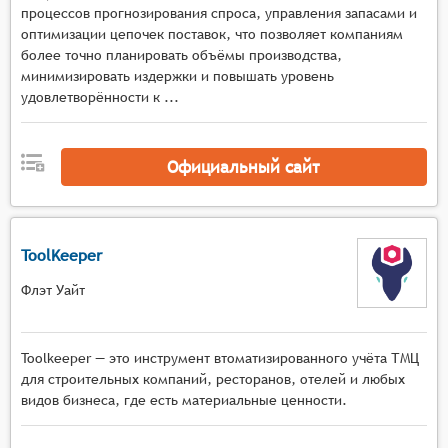
проведения плановых инвентаризаций и
процессов прогнозирования спроса, управления запасами и
технического обслуживания объектов,
оптимизации цепочек поставок, что позволяет компаниям
более точно планировать объёмы производства,
обеспечение возможности фиксации
минимизировать издержки и повышать уровень
результатов инвентаризационных проверок и
удовлетворённости к ...
выявления расхождений между учётными
данными и фактическим наличием объектов.
Официальный сайт
ToolKeeper
Флэт Уайт
Toolkeeper — это инструмент втоматизированного учёта ТМЦ
для строительных компаний, ресторанов, отелей и любых
видов бизнеса, где есть материальные ценности.