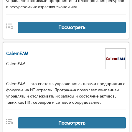
управления активами предприятия и планирования ресурсов
обслуживанию, таких как осмотры, ремонт и
в ресурсоемких отраслях экономики.
модернизация;
Управлять ресурсами (персоналом и ЗИП) и
распределять их на операции технического
Посмотреть
обслуживания;
Предоставлять отчеты и аналитическую
информацию об использовании активов,
расходах на техническое обслуживание и
CalemEAM
производительности механиков (техников);
CalemEAM
Обеспечивать соответствие активов
требованиям безопасности и экологическим
нормам;
CalemEAM — это система управления активами предприятия с
Обеспечивать мобильный дружественный
фокусом на ИТ-отрасль. Программа позволяет компаниям
интерфейс или мобильные приложения для
управлять и отслеживать их запасы и состояние активов,
техников обслуживания на местах.
таких как ПК, серверов и сетевое оборудование.
Посмотреть