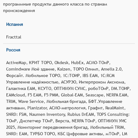
программные продукты данного класса по странам
происхождения
Испания
Fracttal
Россия
ActiveMap, КРИТ ТОРО, Okdesk, HubEx, АСМО-ТОиР,
Comindware Моё здание, Kaizen, ТОРО Олимп, Amelia 2.0,
Форсайт. Мобильное ТОРО, 1С:ТОИР, IBS EAM, 1С:RCM
Управление надёжностью, АСУРЭО, Интерпроком Аксиома,
Галактика EAM, КСУТО, ОПТИМУМ СУМС, робоТОиР, DM.ТОИР,
EAMcloud, F5 EAM, F5 PMM, Global-EAM, Seascape, NERPA EAM,
TRIM, Wave Service, Мобильная бригада, БФТ.Управление
активами, Planizator, АСМО-метрология, Графит, RealMaint,
SNRD: FSM, Naumen Inventory, Rubius DrEAM, TOPS Consulting:
ТОиР, Диспетчер ТОиР, Верста, NERPA ТОиР, ОПТИМУМ УИС
2025, Мониторинг передвижения бригад, Мобильный TRIM,
SNRD: EAM, ТУРБО ТОРО, КБС Цифровые активы, мТОиР, LM