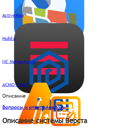
ActiveMap
HubEx
ИС Метрология
АСМО-ТОиР
Описание
Вопросы и ответы
Аналоги
Описание системы Верста