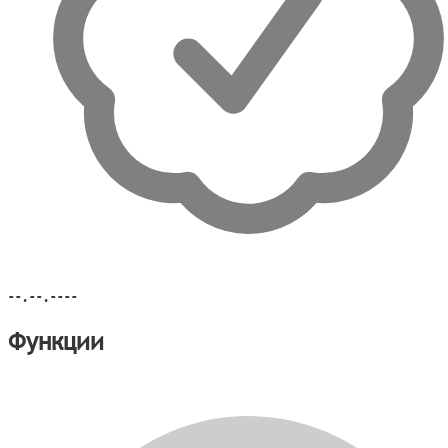
--.--.----
Функции