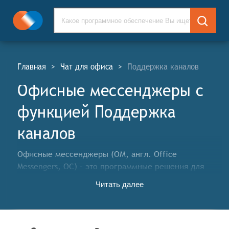
Главная
>
Чат для офиса
>
Поддержка каналов
Офисные мессенджеры c
функцией Поддержка
каналов
Офисные мессенджеры (ОМ, англ. Office
Messengers, OC) – это программные решения для
организации оперативной коммуникации между
Читать далее
сотрудниками в рамках офисной среды,
предоставляющие возможности обмена
сообщениями, файлами, проведения аудио и
видеозвонков, создания рабочих групп и интеграции