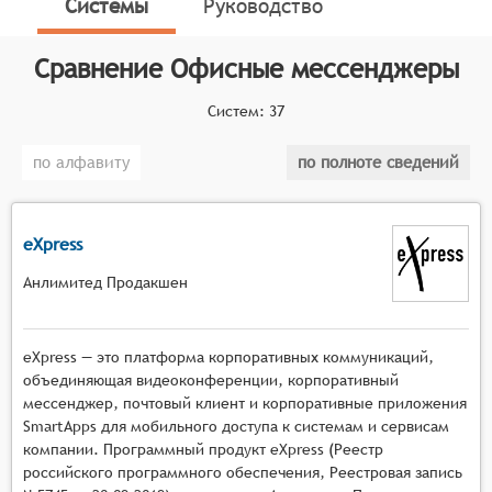
Системы
Руководство
с базовыми офисными приложениями для
оптимизации повседневных рабочих процессов.
Сравнение
Офисные мессенджеры
Классификатор программных продуктов Соваре
Систем:
37
определяет конкретные функциональные критерии
для систем. Для того, чтобы быть представленными
по алфавиту
по полноте сведений
на рынке офисных мессенджеров, системы должны
иметь следующие функциональные возможности:
Структурированное рабочее пространство с
eXpress
возможностью создания отдельных каналов для
Анлимитед Продакшен
разных отделов, проектов и команд, что
позволяет организовать чёткую иерархию
общения и разграничить рабочие потоки
eXpress — это платформа корпоративных коммуникаций,
Управление корпоративными задачами через
объединяющая видеоконференции, корпоративный
встроенные механизмы постановки поручений,
мессенджер, почтовый клиент и корпоративные приложения
назначения ответственных лиц и контроля
SmartApps для мобильного доступа к системам и сервисам
исполнения с возможностью обсуждения в
компании. Программный продукт eXpress (Реестр
контексте конкретной задачи
российского программного обеспечения, Реестровая запись