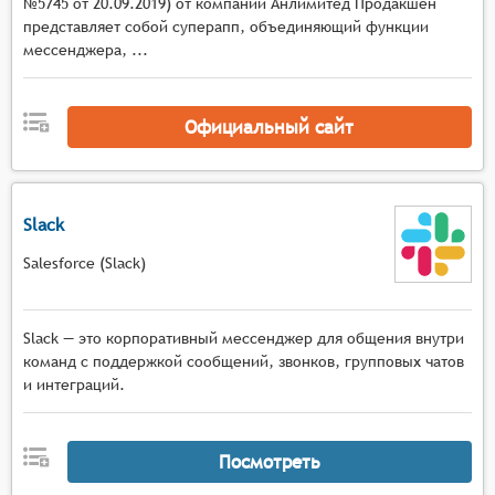
№5745 от 20.09.2019) от компании Анлимитед Продакшен
Совместная работа над корпоративным
представляет собой суперапп, объединяющий функции
контентом с поддержкой одновременного
мессенджера, ...
редактирования документов, презентаций и
других рабочих материалов в режиме
реального времени
Официальный сайт
Автоматизация рабочих процессов посредством
встроенных инструментов для создания
шаблонов сообщений, автоматических
напоминаний и триггеров для типовых бизнес-
Slack
операций
Salesforce (Slack)
Контекстное рабочее общение с возможностью
прикрепления документов, ссылок на
корпоративные ресурсы и задач к сообщениям,
Slack — это корпоративный мессенджер для общения внутри
а также создания тематических меток для
команд с поддержкой сообщений, звонков, групповых чатов
быстрого поиска информации
и интеграций.
Посмотреть