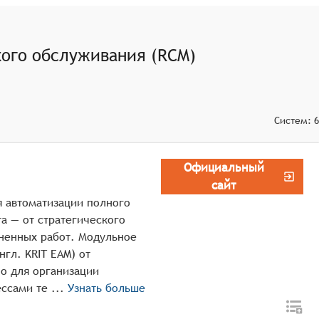
казы оборудования, используя методы машинного обучения
луживания, учитывая текущее состояние оборудования,
ого обслуживания (RCM)
ание.
и расходных материалах, основываясь на планах
 своевременного ремонта.
нных работах по техническому обслуживанию, а также
Систем:
6
ния и повышать надёжность оборудования.
Официальный
сайт
 автоматизации полного
а — от стратегического
лненных работ. Модульное
гл. KRIT EAM) от
о для организации
полного цикла процессов управления процессами те ...
Узнать больше