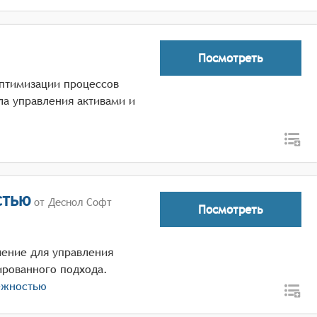
Посмотреть
птимизации процессов
ла управления активами и
стью
от Деснол Софт
Посмотреть
ение для управления
ированного подхода.
ёжностью