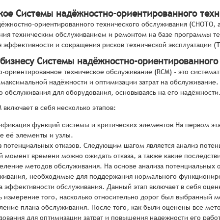
акое Системы надёжностно-ориентированного тех
ёжностно-ориентированного технического обслуживания (СНОТО, анг
ния техническим обслуживанием и ремонтом на базе программы те
я эффективности и сокращения рисков технической эксплуатации (Т
 бизнесу Системы надёжностно-ориентированного
-ориентированное техническое обслуживание (RCM) - это система
максимальной надёжности и оптимизации затрат на обслуживание.
о обслуживания для оборудования, основываясь на его надёжности
 включает в себя несколько этапов:
ификация функций системы и критических элементов На первом эт
е её элементы и узлы.
з потенциальных отказов. Следующим шагом является анализ потенци
й момент времени можно ожидать отказа, а также какие последствия
еление методов обслуживания. На основе анализа потенциальных 
живания, необходимые для поддержания нормального функциониро
а эффективности обслуживания. Данный этап включает в себя оце
ть измерение того, насколько относительно дорог был выбранный м
ление плана обслуживания. После того, как были оценены все мет
дования для оптимизации затрат и повышения надежности его рабо