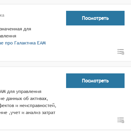
ка
Посмотреть
значенная для
авления
ше про
Галактика EAM
Посмотреть
EAM для управления
е данных об активах,
фектов и неисправностей,
ие ,учет и анализ затрат