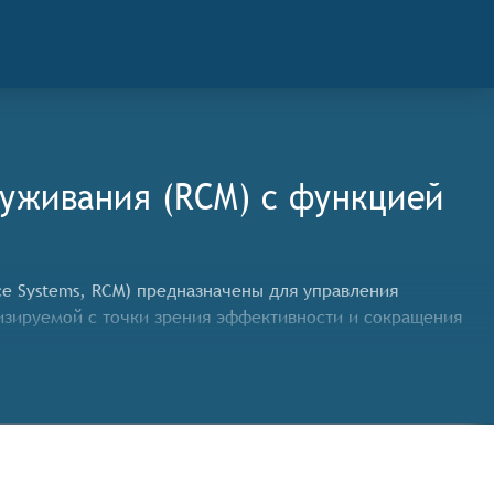
уживания (RCM) c функцией
ce Systems, RCM) предназначены для управления
изируемой с точки зрения эффективности и сокращения
того чтобы соответствовать категории систем
ожности:
х о состоянии оборудования, включая параметры его