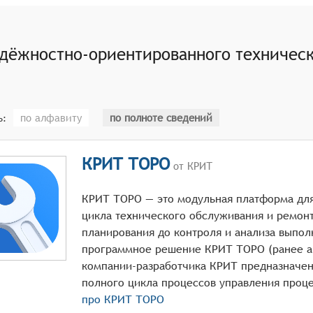
анных система должна уметь прогнозировать возможные от
 планировать техническое обслуживание и ремонт.
а должна предлагать оптимальные планы технического обс
дёжностно-ориентированного техническ
о помогает минимизировать простои и расходы на обслужив
ки обновлять информацию о необходимых запасных частях 
о обеспечивает наличие всех необходимых материалов для
влять отчёты о текущем состоянии оборудования, выполне
по алфавиту
по полноте сведений
ь:
омогает оптимизировать процессы технического обслужива
КРИТ ТОРО
от КРИТ
КРИТ ТОРО — это модульная платформа для
цикла технического обслуживания и ремонт
планирования до контроля и анализа выпо
программное решение КРИТ ТОРО (ранее ан
компании-разработчика КРИТ предназначен
про
КРИТ ТОРО