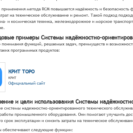
е применения метода RCM повышается надёжность и безопасность ф
трат на техническое обслуживание и ремонт. Такой подход подход
авиа- и космическая техника, железнодорожное и морское транспор
ие.
цовые примеры Системы надёжностно-ориентиров
 понимания функций, решаемых задач, преимуществ и возможност
таких программных продуктов:
КРИТ ТОРО
КРИТ
Официальный сайт
чение и цели использования Системы надёжностн
 системы надежностно-ориентированного технического обслужива
работы промышленного оборудования. Они помогают улучшить досту
го срок эксплуатации и снизить затраты на техническое обслуживан
ы обеспечивают следующие функции: