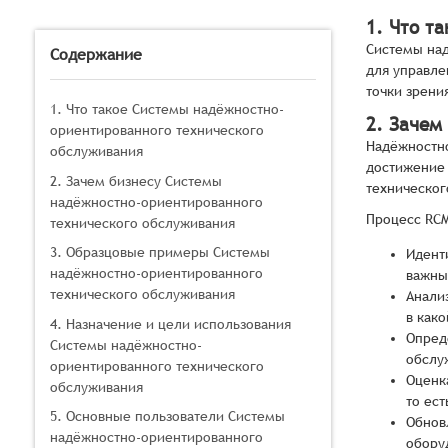
1. Что т
Системы над
Содержание
для управле
точки зрени
1. Что такое Системы надёжностно-
2. Зачем
ориентированного технического
Надёжностно
обслуживания
достижение 
2. Зачем бизнесу Системы
техническог
надёжностно-ориентированного
Процесс RCM
технического обслуживания
3. Образцовые примеры Системы
Идент
надёжностно-ориентированного
важны
технического обслуживания
Анали
в како
4. Назначение и цели использования
Опред
Системы надёжностно-
обслу
ориентированного технического
Оценк
обслуживания
то ес
5. Основные пользователи Системы
Обнов
надёжностно-ориентированного
обору