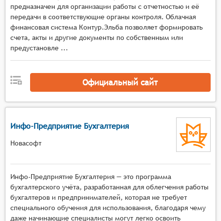
предназначен для организации работы с отчетностью и её
интуитивно понятной и простой в освоении,
передачи в соответствующие органы контроля. Облачная
что особенно важно для небольших команд,
финансовая система Контур.Эльба позволяет формировать
где каждый сотрудник может выполнять
счета, акты и другие документы по собственным или
несколько ролей одновременно.
предустановле ...
Низкая стоимость владения. Продукт должен
предлагать конкурентоспособную цену, а
также возможность выбора между платной и
Официальный сайт
бесплатной версиями, что делает его
доступным для малого бизнеса с
ограниченными финансовыми ресурсами.
Инфо-Предприятие Бухгалтерия
Поддержка основных функций бухгалтерского
учёта. Система должна обеспечивать базовые
Новасофт
функции учёта, такие как ведение кассовых
операций, учёт продаж и закупок, расчёт
заработной платы и налогов, что является
Инфо-Предприятие Бухгалтерия — это программа
необходимым минимумом для малого бизнеса.
бухгалтерского учёта, разработанная для облегчения работы
бухгалтеров и предпринимателей, которая не требует
Мобильность и доступность. Продукт должен
специального обучения для использования, благодаря чему
предлагать мобильные версии или адаптивные
даже начинающие специалисты могут легко освоить