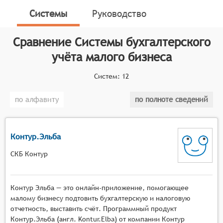
специально разработанные для субъектов малого
Системы
Руководство
предпринимательства. Эти системы направлены на
облегчение и оптимизацию учётных процессов,
Сравнение
Системы бухгалтерского
делая их более доступными и понятными для
небольших компаний. Основные особенности
учёта малого бизнеса
систем бухгалтерского учёта для малого бизнеса
включают возможность использования упрощённых
Систем:
12
форм отчётности, отказ от сложных расчётов и
по алфавиту
по полноте сведений
процедур, а также применение специальных
методов учёта, адаптированных под специфику
малого бизнеса.
Контур.Эльба
Классификатор программных продуктов Соваре
определяет конкретные функциональные критерии
СКБ Контур
для систем. Для того чтобы соответствовать
категории систем бухгалтерского учёта малого
Контур Эльба — это онлайн-приложение, помогающее
бизнеса, программные продукты должны обладать
малому бизнесу подтовить бухгалтерскую и налоговую
следующими функциональными возможностями:
отчетность, выставить счёт. Программный продукт
Контур.Эльба (англ. Kontur.Elba) от компании Контур
Простота использования. Система должна быть