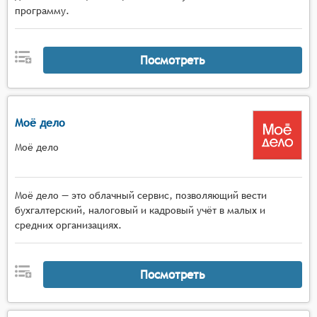
веб-интерфейсы, которые позволяют работать
программу.
с системой из любого места и с любого
устройства, что особенно важно для малого
бизнеса, сотрудники которого могут
Посмотреть
находиться в разных местах.
Техническая поддержка и обучение. Система
должна предоставлять качественную
техническую поддержку и обучающие
Моё дело
материалы, чтобы помочь пользователям
Моё дело
быстро освоить продукт и эффективно
использовать его в своей работе.
Моё дело — это облачный сервис, позволяющий вести
бухгалтерский, налоговый и кадровый учёт в малых и
средних организациях.
Посмотреть