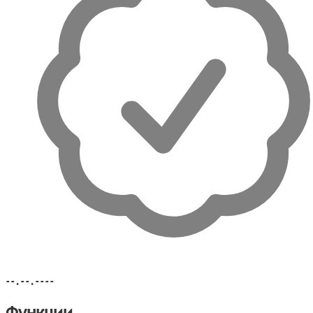
--.--.----
Функции