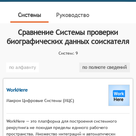
Системы проверки биографических данных
соискателя (СПБДС, англ. Applicant Background
Системы
Руководство
Check Systems, ABC) – это комплексные
программные инструменты, используемые
Сравнение
Системы проверки
работодателями для проверки достоверности
предоставленной кандидатом информации и
биографических данных соискателя
выявления возможных рисков, связанных с его
Систем:
9
прошлым. Эти системы играют ключевую роль в
процессе найма, обеспечивая безопасность и
по алфавиту
по полноте сведений
надежность рабочего коллектива.
Классификатор программных продуктов Соваре
определяет конкретные функциональные критерии
WorkHere
для систем. Для того чтобы соответствовать
Макрон Цифровые Системы (МЦС)
категории систем проверки биографических данных
соискателей, они должны иметь следующие
функциональные возможности:
WorkHere — это платформа для построения системного
Сбор и анализ данных: Система должна
рекрутинга не покидая пределы единого рабочего
пространства. Множество интеграций и автоматически
предоставлять инструменты для сбора и