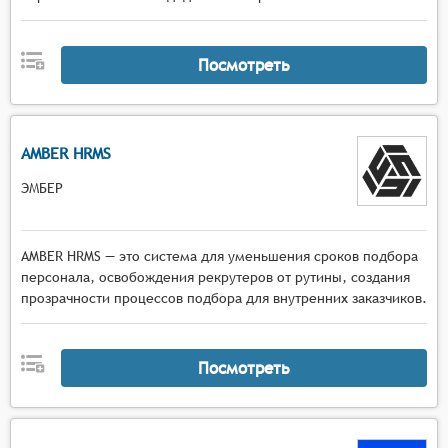
оценки их финансовой ответственности и
надёжности.
Соблюдение законодательства: Система
Посмотреть
должна соблюдать все применимые законы и
нормативные акты, касающиеся обработки
персональных данных и защиты частной жизни,
чтобы обеспечить законность и этичность
AMBER HRMS
использования собранных данных.
ЭМБЕР
AMBER HRMS — это система для уменьшения сроков подбора
персонала, освобождения рекрутеров от рутины, создания
прозрачности процессов подбора для внутренних заказчиков.
Посмотреть