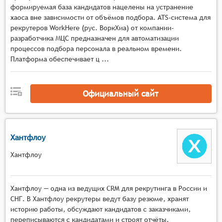
формируемая база кандидатов нацелены на устранение
анализа различных типов данных о
хаоса вне зависимости от объёмов подбора. ATS-система для
соискателях, включая информацию из
рекрутеров WorkHere (рус. ВоркХиа) от компании-
государственных реестров, баз данных
разработчика МЦС предназначен для автоматизации
правоохранительных органов, социальных
процессов подбора персонала в реальном времени.
сетей и других источников.
Платформа обеспечивает ц ...
Проверка криминального прошлого: Система
должна осуществлять проверку наличия
Официальный сайт
криминального прошлого у соискателей,
включая судимости, аресты и другие
юридические инциденты.
Проверка образования и квалификации:
Хантфлоу
Система должна проверять подлинность
образовательных документов и сертификатов,
Хантфлоу
а также наличие необходимой квалификации
для выполнения должностных обязанностей.
Проверка кредитной истории: Система может
Хантфлоу — одна из ведущих CRM для рекрутинга в России и
СНГ. В Хантфлоу рекрутеры ведут базу резюме, хранят
включать проверку кредитной истории
историю работы, обсуждают кандидатов с заказчиками,
соискателей, что может быть полезно для
переписываются с кандидатами и строят отчёты.