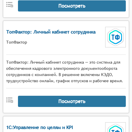
Посмотреть
Отчётность о посещаемости. Система должна
предоставлять отчёты о посещаемости
сотрудников, включая информацию о времени
прихода и ухода, отсутствиях и опозданиях.
ТопФактор: Личный кабинет сотрудника
Отчёты могут быть настроены в соответствии с
требованиями организации.
ТопФактор
Уведомления и напоминания. Система может
отправлять уведомления сотрудникам о
необходимости отметиться о прибытии или
ТопФактор: Личный кабинет сотрудника — это система для
обеспечения кадрового электронного документооборота
уходе, а также напоминать о предстоящих
сотрудников с компанией. В решение включены КЭДО,
сменах или событиях.
трудоустройство онлайн, график отпусков и рабочее время.
Интеграция с другими системами. Система
может интегрироваться с другими
корпоративными системами, такими как
Посмотреть
системы учёта рабочего времени,
безопасности и доступа, для обеспечения
более полной картины рабочего процесса и
повышения эффективности управления.
1С:Управление по целям и KPI