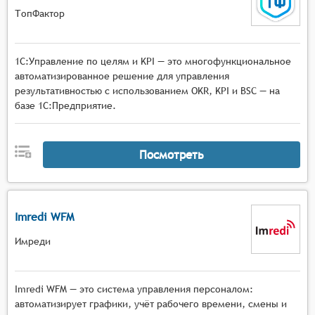
Настройка прав доступа. Система должна
ТопФактор
позволять настраивать права доступа для
разных пользователей, чтобы обеспечить
конфиденциальность данных и защиту от
1С:Управление по целям и KPI — это многофункциональное
несанкционированного доступа.
автоматизированное решение для управления
результативностью с использованием OKR, KPI и BSC — на
базе 1С:Предприятие.
Посмотреть
Imredi WFM
Имреди
Imredi WFM — это система управления персоналом:
автоматизирует графики, учёт рабочего времени, смены и