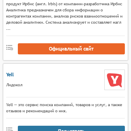
могли быстро и удобно находить нужную
продукт Ирбис (англ. Irbis) от компании-разработчика Ирбис
информацию.
Аналитика предназначен для сбора информации о
Функциональность: каталог должен иметь
контрагентах компании, анализа рисков взаимоотношений и
функциональность для поиска, фильтрации и
деловой аналитики. Система анализирует и составляет нагл
...
сортировки информации.
Интерактивность и возможность обратной
связи: каталог должен предоставлять
Официальный сайт
возможность пользователю оставлять отзывы и
комментарии, контактировать с
представителями компании и задавать
вопросы.
Yell
Лидокол
Yell — это сервис поиска компаний, товаров и услуг, а также
отзывов и рекомендаций о них.