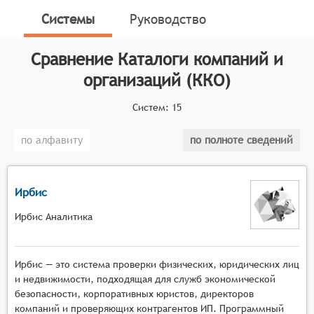
Системы
Руководство
Классификатор программных продуктов Соваре
определяет конкретные функциональные критерии
для систем. Для включения в перечень Каталогов
Сравнение
Каталоги компаний и
компаний и организаций сервис должен
организаций (ККО)
соответствовать следующим критериям:
Систем:
15
Полнота и актуальность информации: каталог
должен содержать основные данные о
по алфавиту
по полноте сведений
компании, её услугах и продуктах, контактной
информации.
Удобство навигации: каталог должен быть
Ирбис
легко понятным и удобным для пользователей,
чтобы они могли быстро найти нужную
Ирбис Аналитика
информацию.
Правильная организация каталога: каталог
Ирбис — это система проверки физических, юридических лиц
должен быть структурирован по разделам и
и недвижимости, подходящая для служб экономической
подразделам, а также по регионам ведения
безопасности, корпоративных юристов, директоров
деятельности компании, чтобы пользователи
компаний и проверяющих контрагентов ИП. Программный