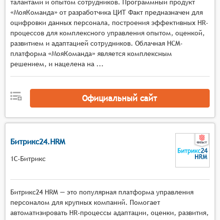
выявление областей для развития.
талантами и опытом сотрудников. Программный продукт
«МояКоманда» от разработчика ЦИТ Факт предназначен для
Планирование развития: Разработка
оцифровки данных персонала, построения эффективных HR-
индивидуальных планов развития для каждого
процессов для комплексного управления опытом, оценкой,
сотрудника на основе выявленных
развитием и адаптацией сотрудников. Облачная HCM-
потребностей в обучении и развитии.
платформа «МояКоманда» является комплексным
Отчётность и аналитика: Создание отчётов и
решением, и нацелена на ...
аналитики по результатам оценки
компетенций, позволяющих отслеживать
прогресс сотрудников и эффективность
Официальный сайт
программ развития.
Битрикс24.HRM
1С-Битрикс
Битрикс24 HRM — это популярная платформа управления
персоналом для крупных компаний. Помогает
автоматизировать HR-процессы адаптации, оценки, развития,