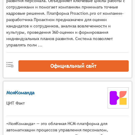
развития персонала. Объединяет ключевые циклы работы с
возможностями:
сотрудниками и помогает компаниям принимать точные
Создание профилей компетенций: Система
кадровые решения. Платформа Proaction.pro от компании-
разработчика Проактион предназначен для оценки
должна позволять создавать профили
кандидатов и сотрудников, анализа вовлеченности и
компетенций для различных должностей и
культуры, проведения 360-оценки и формирования
уровней сотрудников, включая описание
индивидуальных планов развития. Система позволяет
необходимых знаний, навыков и личностных
управлять полн ...
качеств.
Тестирование и оценка: Предоставление
инструментов для проведения различных видов
Официальный сайт
тестирования, включая психологические и
профессиональные тесты, а также
возможность оценки компетенций через
МояКоманда
интервью, анкетирование и ассессмент-
центры.
ЦИТ Факт
Анализ результатов: Система должна
предоставлять инструменты для анализа
результатов тестирования и оценки, включая
«МояКоманда» — это облачная HCM-платформа для
сравнение с эталонными показателями и
автоматизации процессов управления персоналом,