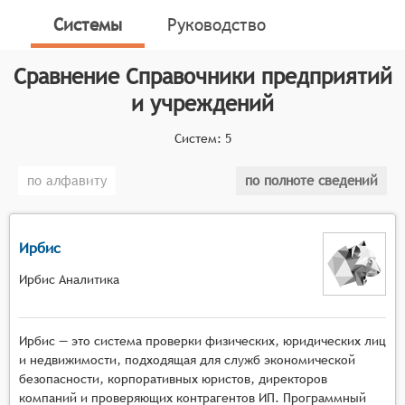
подбора и сравнения. Также справочники позволяют
Системы
Руководство
продвигать собственную компанию, продукцию и
услуги в выбранных сегментах отраслей и видах
Сравнение
Справочники предприятий
деятельности.
и учреждений
Классификатор программных продуктов Соваре
определяет конкретные функциональные критерии
Систем:
5
для систем. Для того чтобы соответствовать
категории справочников предприятий и
по алфавиту
по полноте сведений
учреждений, системы должны иметь следующие
функциональные возможности:
Ирбис
Сбор и хранение данных: системы должны
обеспечивать сбор и хранение информации о
Ирбис Аналитика
предприятиях и учреждениях из различных
источников, включая официальные реестры,
социальные сети, отзывы клиентов и другие
Ирбис — это система проверки физических, юридических лиц
открытые данные. Это позволяет
и недвижимости, подходящая для служб экономической
пользователям получить доступ к обширной
безопасности, корпоративных юристов, директоров
компаний и проверяющих контрагентов ИП. Программный
базе данных о предприятиях и учреждениях.