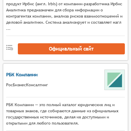
продукт Ирбис (англ. Irbis) от компании-разработчика Ирбис
Поиск и фильтрация: системы должны
Аналитика предназначен для сбора информации о
предоставлять возможность поиска и
контрагентах компании, анализа рисков взаимоотношений и
фильтрации данных по различным критериям,
деловой аналитики. Система анализирует и составляет нагл
таким как название предприятия или
...
учреждения, сфера деятельности,
местоположение, размер и т.д. Это упрощает
поиск нужной информации и сокращает время
Официальный сайт
на её получение.
Анализ данных: системы могут включать
функции для анализа собранных данных,
РБК Компании
например, расчёт финансовых показателей,
оценка рисков сотрудничества, анализ связей и
РосБизнесКонсалтинг
аффилированности и т.п. Это помогает
пользователям принимать более
информированные решения о выборе
РБК Компании — это полный каталог юридических лиц и
предприятий и учреждений для
товарных знаков, где собираются данные из официальных
государственных источников, делая их доступными и
сотрудничества.
открытыми для любого пользователя.
Обновление данных: системы должны