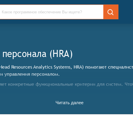
 персонала (HRA)
Head Resources Analytics Systems, HRA) помогают специали
ли управления персоналом.
ет конкретные функциональные критерии для систем. Что
Читать далее
олитики,
дразделений,
рсонала, времени и заработной плате,
соналом.