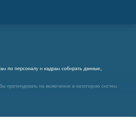
стам по персоналу и кадрам собирать данные,
бы претендовать на включение в категорию систем