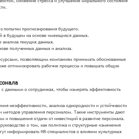
аботой, снижение стресса и улучшение морального состояния
сти.
ез попытки прогнозирования будущего.
ий в будущем на основе имеющихся данных.
е анализа текущих данных.
снове полученных данных и анализа.
ресурсами, позволяющим компаниям принимать обоснованные
акже оптимизировать рабочие процессы и повышать общую
сонала
 с данными о сотрудниках, чтобы измерять эффективность
ния неэффективности, анализа однородности и устойчивости
ии методов управления персоналом. Такие инструменты дают
м и повышения отдачи от инвестиций в развитие персонала.
уководство о том, как политика и структурные изменения
огут информировать HR-специалистов о влиянии культурных