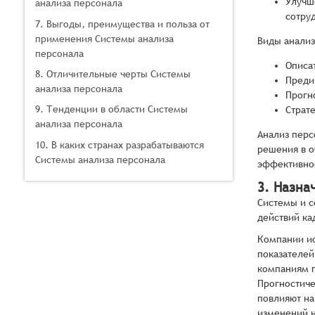
Улучш
анализа персонала
сотру
7. Выгоды, преимущества и польза от
применения Системы анализа
Виды анализ
персонала
Описа
8. Отличительные черты Системы
Преди
анализа персонала
Прогн
9. Тенденции в области Системы
Страт
анализа персонала
Анализ пер
10. В каких странах разрабатываются
решения в о
Системы анализа персонала
эффективнос
3. Назна
Системы и с
действий ка
Компании ис
показателей
компаниям п
Прогностиче
повлияют на
изменений н