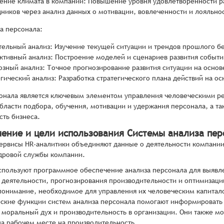
ение климата в компании: Повышение уровня удовлетворенности р
дников через анализ данных о мотивации, вовлеченности и лояльно
а персонала:
тельный анализ: Изучение текущей ситуации и трендов прошлого б
ктивный анализ: Построение моделей и сценариев развития событ
озный анализ: Точное прогнозирование развития ситуации на основ
егический анализ: Разработка стратегического плана действий на о
сонала является ключевым элементом управления человеческими 
бласти подбора, обучения, мотивации и удержания персонала, а т
ть бизнеса.
чение и цели использования Системы анализа пер
ервисы HR-аналитики объединяют данные о деятельности компании
дровой службы компании.
пользуют программное обеспечение анализа персонала для выявле
 деятельности, прогнозирования производительности и оптимизац
онимание, необходимое для управления их человеческим капитало
ские функции систем анализа персонала помогают информировать р
 моральный дух и производительность в организации. Они также м
а рабочем месте на производительность.