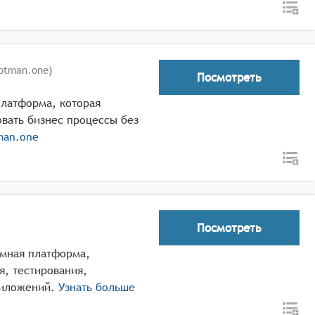
otman.one)
Посмотреть
платформа, которая
вать бизнес процессы без
man.one
Посмотреть
ммная платформа,
, тестирования,
риложений.
Узнать больше