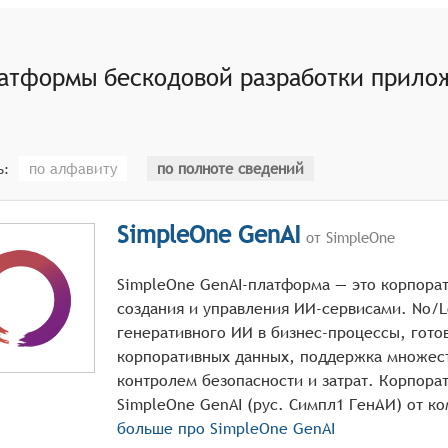
или программными интерфейсами (API) для подключения да
атформы бескодовой разработки прилож
по алфавиту
по полноте сведений
ь:
SimpleOne GenAI
от SimpleOne
SimpleOne GenAI-платформа — это корпора
создания и управления ИИ-сервисами. No/
генеративного ИИ в бизнес-процессы, гото
корпоративных данных, поддержка множес
контролем безопасности и затрат. Корпора
больше про
SimpleOne GenAI