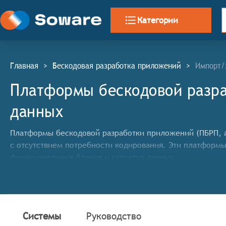
Категории
Главная
>
Бескодовая разработка приложений
>
Импорт/
Платформы бескодовой разра
данных
Платформы бескодовой разработки приложений (ПБРП, ан
с отсутствием потребности кодирования. Эти платформ
функциональных блоков и структур данных
Классификатор программных продуктов Соваре определя
бескодовой разработки программных приложений систе
Предлагать элементы перетаскивания для разрабо
Системы
Руководство
Ориентироваться на пользователей, не являющихся