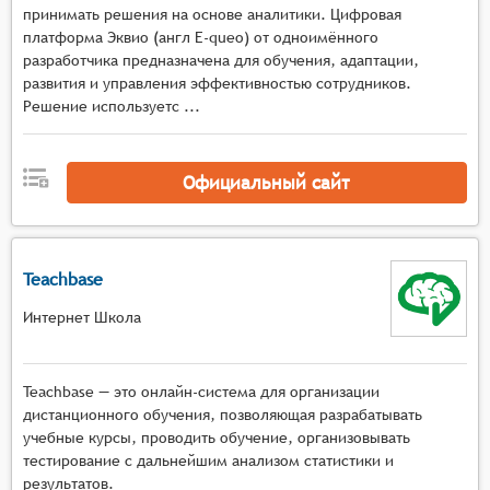
должна обеспечивать регистрацию новых
принимать решения на основе аналитики. Цифровая
обучающихся, ведение их личных дел, учёт
платформа Эквио (англ E-queo) от одноимённого
посещаемости занятий и выполнение заданий.
разработчика предназначена для обучения, адаптации,
Оценка и аттестация: Система должна
развития и управления эффективностью сотрудников.
Решение используетс ...
предоставлять инструменты для проведения
оценки знаний и навыков обучающихся,
включая тестирование, экзамены и аттестацию.
Официальный сайт
Персонализация обучения: Система должна
адаптироваться под индивидуальные
потребности и уровень подготовки каждого
обучающегося, предлагая
Teachbase
персонализированные учебные планы и
Интернет Школа
рекомендации.
Поддержка социальных сетей и мессенджеров:
Платформа может интегрироваться с
Teachbase — это онлайн-система для организации
популярными социальными сетями и
дистанционного обучения, позволяющая разрабатывать
мессенджерами для облегчения общения и
учебные курсы, проводить обучение, организовывать
обмена информацией между участниками
тестирование с дальнейшим анализом статистики и
образовательного процесса.
результатов.