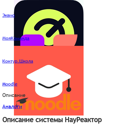
Эквио
МояКоманда
Контур.Школа
Moodle
Описание
Аналоги
Описание системы НауРеактор