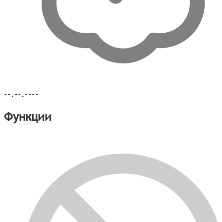
--.--.----
Функции