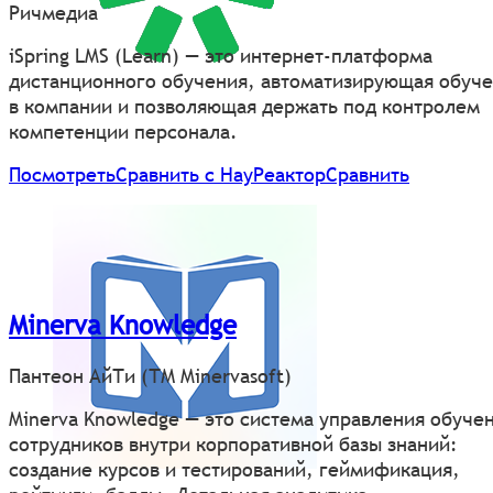
Ричмедиа
iSpring LMS (Learn) — это интернет-платформа
дистанционного обучения, автоматизирующая обуч
в компании и позволяющая держать под контролем
компетенции персонала.
Посмотреть
Сравнить с НауРеактор
Сравнить
Minerva Knowledge
Пантеон АйТи (ТМ Minervasoft)
Minerva Knowledge — это система управления обуче
сотрудников внутри корпоративной базы знаний:
создание курсов и тестирований, геймификация,