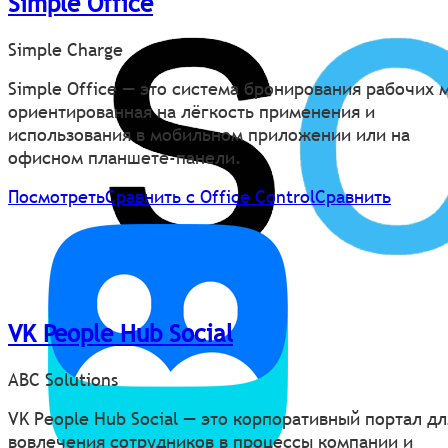
Simple Office
Simple Charge
Simple Office — это система бронирования рабочих 
ориентированная на лёгкость применения и
использования в мобильном приложении или на
офисном планшете-панели.
Посмотреть
Сравнить с Office Control
Сравнить
VK People Hub Social
ABC Solutions
VK People Hub Social — это корпоративный портал дл
вовлечения сотрудников в процессы компании и