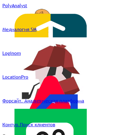
PolyAnalyst
Медиалогия SM
Loginom
LocationPro
Форсайт. Аналитическая платформа
Контур.Поиск клиентов