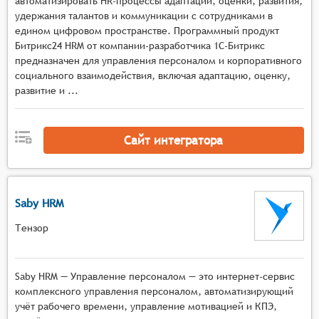
автоматизировать HR-процессы адаптации, оценки, развития,
Привлечение и отбор кандидатов: Интеграция с
удержания талантов и коммуникации с сотрудниками в
едином цифровом пространстве. Программный продукт
социальными сетями и профессиональными
Битрикс24 HRM от компании-разработчика 1С-Битрикс
платформами для привлечения кандидатов, а
предназначен для управления персоналом и корпоративного
также использование структурированных
социального взаимодействия, включая адаптацию, оценку,
интервью и профессиональных тестов для
развитие и ...
объективного отбора.
Адаптация и ориентация новых сотрудников:
Вводные программы, менторство и регулярные
Сайт интегратора
обратные связи для быстрой интеграции новых
сотрудников в команду и начала эффективной
работы.
Saby HRM
Развитие и продвижение сотрудников:
Регулярное проведение тренингов, курсов
Тензор
повышения квалификации и предоставление
возможностей для перехода на новые позиции
для стимулирования профессионального роста
Saby HRM — Управление персоналом — это интернет-сервис
и удержания талантов.
комплексного управления персоналом, автоматизирующий
Управление уходом сотрудника: Организация
учёт рабочего времени, управление мотивацией и КПЭ,