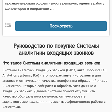
тональности речи собеседника с помощью
проанализировать эффективность рекламы, оценить работу
алгоритмов обработки естественного языка и
менеджеров и оперативно ...
машинного обучения,
отслеживание и анализ поведения клиентов
(например, выявление паттернов в запросах и
Посмотреть
интересах),
сопоставление данных о звонках с
информацией о клиентах и их истории
Руководство по покупке
Системы
взаимодействия с компанией для
аналитики входящих звонков
формирования персонализированных
предложений и стратегий общения.
Что такое Системы аналитики входящих звонков
Системы аналитики входящих звонков (САВЗ, англ. Inbound Call
Analytics Systems, ICA) - это программные инструменты для
анализа и оптимизации качества телефонных обращений лидов
и клиентов, которые собирают и обрабатывают данные о
входящих звонках. Данные системы помогают улучшить
качество обслуживания клиентов, оптимизировать
маркетинговые кампании и повысить эффективность работы с
клиентами.