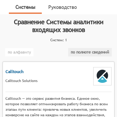
помогают улучшить качество обслуживания
Системы
Руководство
клиентов, оптимизировать маркетинговые кампании
и повысить эффективность работы с клиентами.
Сравнение
Системы аналитики
Классификатор программных продуктов Соваре
входящих звонков
определяет конкретные функциональные критерии
для систем. Для того, чтобы быть представленными
Систем:
1
на рынке Системы аналитики входящих звонков,
системы должны иметь следующие функциональные
по алфавиту
по полноте сведений
возможности:
распознавание и классификация типов
Calltouch
входящих звонков на основе анализа голосовых
данных,
Calltouch Solutions
автоматическое определение ключевых
параметров звонка, таких как длительность
Calltouch — это сервис развития бизнеса. Единое окно,
разговора, время ожидания ответа, частота
которое позволяет оптимизировать работу бизнеса по всем
повторных звонков,
этапам пути клиента: привлечь новых клиентов, увеличить
выявление эмоциональных состояний и
конверсию на сайте на каждом из этапов взаимодействия,