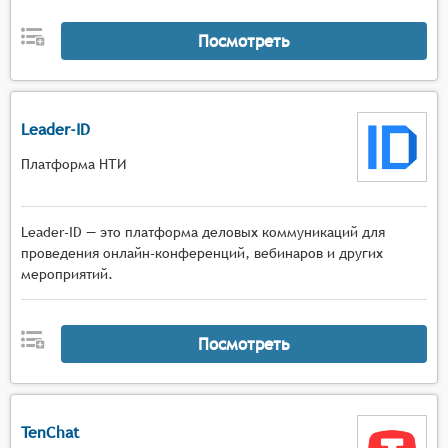
Обмен контентом. Пользователи могут
обмениваться различными типами контента,
Посмотреть
такими как статьи, презентации, видео и
аудиозаписи, что способствует
распространению знаний и опыта в
профессиональном сообществе.
Leader-ID
Инструменты для обсуждения. Системы
Платформа НТИ
предоставляют инструменты для организации
обсуждений, таких как чаты, блоги и
комментарии, что позволяет пользователям
Leader-ID — это платформа деловых коммуникаций для
обмениваться идеями и мнениями по
проведения онлайн-конференций, вебинаров и других
различным темам.
мероприятий.
Уведомления и напоминания. Системы могут
отправлять уведомления и напоминания о
важных событиях, задачах и обсуждениях,
Посмотреть
помогая пользователям оставаться в курсе
происходящего в их профессиональной сети.
Информационная лента. Пользователи могут
TenChat
получать персонализированную