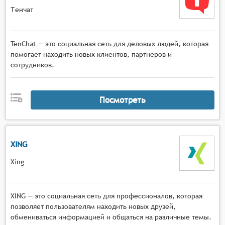
информационную ленту, содержащую
Тенчат
актуальные новости, события и объявления,
связанные с их интересами и деятельностью.
TenChat — это социальная сеть для деловых людей, которая
Эти функциональные возможности делают
помогает находить новых клиентов, партнеров и
профессиональные социальные сети важным
сотрудников.
инструментом для обмена знаниями, сотрудничества
и развития профессиональных связей в
современном мире.
Посмотреть
XING
Xing
XING — это социальная сеть для профессионалов, которая
позволяет пользователям находить новых друзей,
обмениваться информацией и общаться на различные темы.