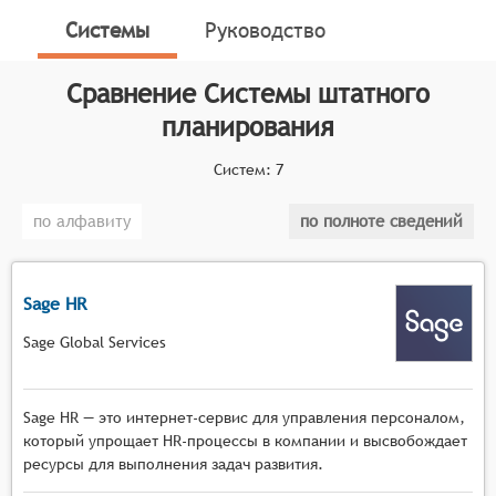
ресурсах, чтобы обеспечить приемлемый уровень
Системы
Руководство
доступности и эффективности персонала. Системы
штатного планирования помогают предсказать
Сравнение
Системы штатного
потребности в персонале, определить требования к
планирования
квалификации, планировать затраты на персонал и
управлять вакансиями.
Систем:
7
Классификатор программных продуктов Соваре
определяет конкретные функциональные критерии
по алфавиту
по полноте сведений
для систем. Для того чтобы соответствовать
категории систем штатного планирования, системы
должны иметь следующие функциональные
Sage HR
возможности:
Sage Global Services
Создание организационной структуры. Система
должна предоставлять инструменты для
Sage HR — это интернет-сервис для управления персоналом,
создания и редактирования организационной
который упрощает HR-процессы в компании и высвобождает
структуры компании, включая определение
ресурсы для выполнения задач развития.
иерархии, отделов и должностей.