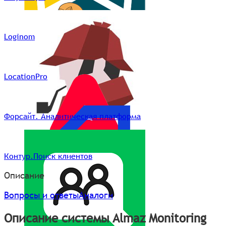
Loginom
LocationPro
Форсайт. Аналитическая платформа
Контур.Поиск клиентов
Описание
Вопросы и ответы
Аналоги
Описание системы Almaz Monitoring