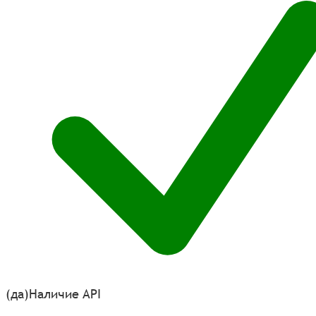
(да)
Наличие API