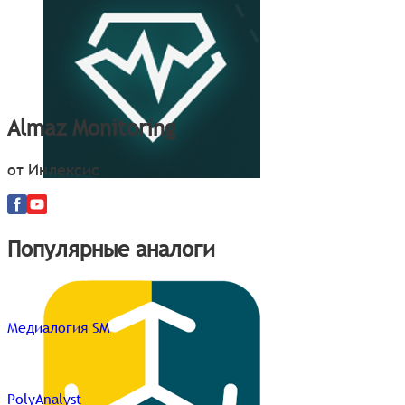
Almaz Monitoring
от Инлексис
Популярные аналоги
Медиалогия SM
PolyAnalyst