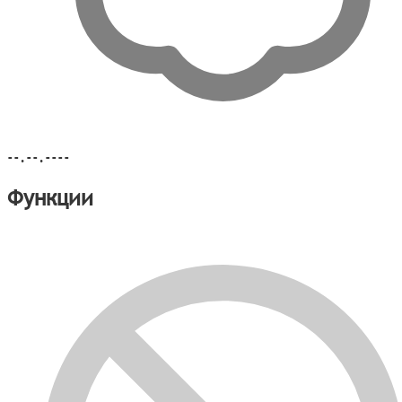
--.--.----
Функции