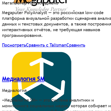
Мегапьютер Интеллидженс
Megaputer PolyAnalyst — это российская low-code
платформа визуальной разработки сценариев анали
данных и текстовых документов, а также построени
интерактивных отчётов, не требующая навыков
программирования.
Посмотреть
Сравнить с Talisman
Сравнить
Медиалогия SM
Медиалогия
«Медиалогия SM» — это система аналитики и
мониторинга социальных медиа, которая собирает и