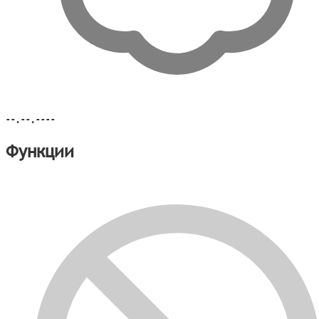
--.--.----
Функции