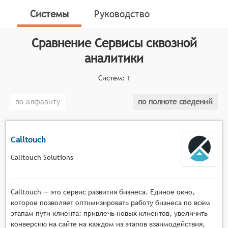
эффективность затрат на рекламу.
Системы
Руководство
Классификатор программных продуктов Соваре
определяет конкретные функциональные критерии
Сравнение
Сервисы сквозной
для систем. Для включения в категорию сервисов
аналитики
сквозной аналитики программный продукт должен:
Систем:
1
Интегрироваться с различными источниками
данных о рекламе;
по алфавиту
по полноте сведений
Формализовать полученные данные и
формировать графические представления с
возможностью выделения различных каналов и
Calltouch
сегментов рынка;
Предоставлять полную информацию о
Calltouch Solutions
взаимодействии с клиентом: от клика по
ссылке до оплаты.
Calltouch — это сервис развития бизнеса. Единое окно,
которое позволяет оптимизировать работу бизнеса по всем
этапам пути клиента: привлечь новых клиентов, увеличить
конверсию на сайте на каждом из этапов взаимодействия,