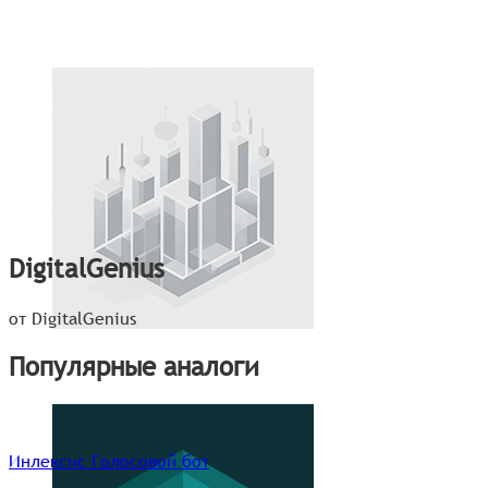
DigitalGenius
от DigitalGenius
Популярные аналоги
Инлексис Голосовой бот