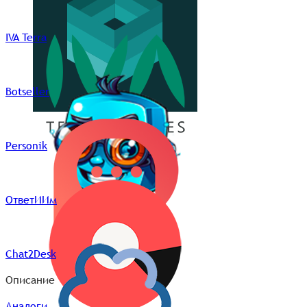
IVA Terra
Botseller
Personik
ОтветИИм
Chat2Desk
Описание
Аналоги