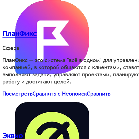
ПланФикс
Сфера
ПланФикс — это система "всё в одном" для управлен
компанией, в которой общаются с клиентами, ставят
выполняют задачи, управляют проектами, планирую
работу и достигают целей.
Посмотреть
Сравнить с Неопоиск
Сравнить
Эквио