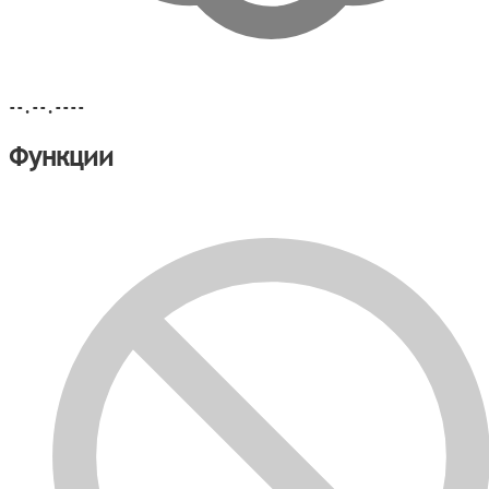
--.--.----
Функции