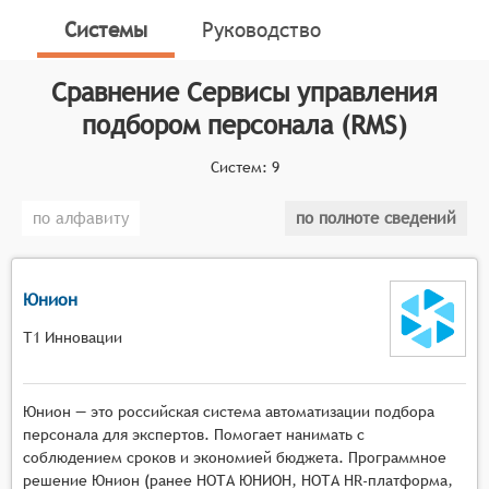
отслеживания и отбора кандидатов
Системы
Руководство
Классификатор программных продуктов Соваре
определяет конкретные функциональные критерии
Сравнение
Сервисы управления
для систем. Чтобы претендовать на включение в
подбором персонала (RMS)
категорию Сервисов управления подбором
персонала, программный продукт должен:
Систем:
9
Собирать и сортировать информацию о
по алфавиту
по полноте сведений
кандидатах из различных источников.
Позволять рекрутерам и менеджерам по найму
фильтровать, оценивать и сопоставлять
Юнион
таланты и навыки кандидатов с квалификацией
и требованиями вакансий.
Т1 Инновации
Собирать и отслеживать информацию о
кандидатах, выполнять предварительный отбор
и оценку кандидатов.
Юнион — это российская система автоматизации подбора
Управлять взаимоотношениями с кандидатами и
персонала для экспертов. Помогает нанимать с
вести информацию о взаимодействии.
соблюдением сроков и экономией бюджета. Программное
решение Юнион (ранее НОТА ЮНИОН, НОТА HR-платформа,