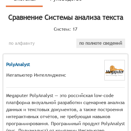
рынке Системы анализа текста, системы должны иметь
следующие функциональные возможности:
Сравнение
Системы анализа текста
обработка естественного языка и извлечение
смысловых единиц из текста,
Систем:
17
определение тональности и эмоционального
окраса текста,
по алфавиту
по полноте сведений
классификация текстов по заранее заданным
категориям или автоматическое выявление
тематических кластеров,
PolyAnalyst
выявление ключевых слов и фраз, отражающих
Мегапьютер Интеллидженс
основную суть документа,
сопоставление текстовых данных с
существующими базами знаний для обогащения
Megaputer PolyAnalyst — это российская low-code
контекста и выявления взаимосвязей.
платформа визуальной разработки сценариев анализа
данных и текстовых документов, а также построения
интерактивных отчётов, не требующая навыков
программирования. Программный продукт PolyAnalyst
(рус. Полианалист) от компании Мегапьютер