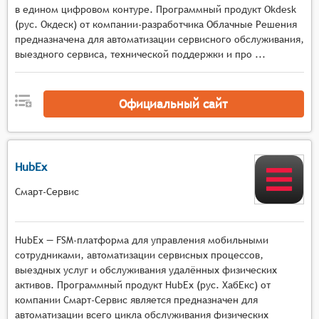
данных,
в едином цифровом контуре. Программный продукт Okdesk
настройка геозон с автоматическим
(рус. Окдеск) от компании-разработчика Облачные Решения
предназначена для автоматизации сервисного обслуживания,
оповещением при входе или выходе объектов
выездного сервиса, технической поддержки и про ...
из заданных территорий,
контроль параметров, передаваемых с
датчиков, установленных на подвижных
Официальный сайт
объектах (например, скорость, уровень
топлива, состояние дверей и т. п.).
HubEx
Смарт-Сервис
HubEx — FSM-платформа для управления мобильными
сотрудниками, автоматизации сервисных процессов,
выездных услуг и обслуживания удалённых физических
активов. Программный продукт HubEx (рус. ХабЕкс) от
компании Смарт-Сервис является предназначен для
автоматизации всего цикла обслуживания физических