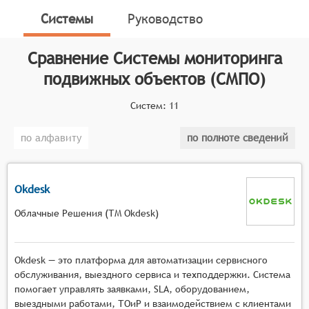
(автотранспортом, сотрудниками и т.п.) и
Системы
Руководство
своевременно накапливать упорядоченную
последовательность данных о местоположении для
Сравнение
Системы мониторинга
дальнейшего использования.
подвижных объектов (СМПО)
Классификатор программных продуктов Соваре
определяет конкретные функциональные критерии
Систем:
11
для систем. Для того, чтобы быть представленными
по алфавиту
по полноте сведений
на рынке Системы мониторинга подвижных
объектов, системы должны иметь следующие
функциональные возможности:
Okdesk
определение и фиксация координат подвижных
Облачные Решения (ТМ Okdesk)
объектов в режиме реального времени,
отслеживание траектории движения объектов с
возможностью визуализации на электронной
Okdesk — это платформа для автоматизации сервисного
карте,
обслуживания, выездного сервиса и техподдержки. Система
регистрация и хранение истории перемещений
помогает управлять заявками, SLA, оборудованием,
с задаваемой периодичностью фиксации
выездными работами, ТОиР и взаимодействием с клиентами