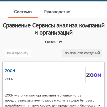
актуализируемой информации о компаниях и
организациях.
Системы
Руководство
Классификатор программных продуктов Соваре
определяет конкретные функциональные критерии
Сравнение
Сервисы анализа компаний
для систем. Сервис анализа компаний и организаций
и организаций
должна соответствовать следующим основным
функциональным критериям:
Систем:
19
Сбор и анализ данных о компаниях и
по алфавиту
по полноте сведений
организациях, включая финансовые
показатели, отзывы клиентов, информацию о
конкурентах и прочее.
ZOON
Возможность мониторинга и анализа отзывов
клиентов и обратной связи о компаниях.
ZOON
Инструменты для анализа и оценки
конкурентов, учета их сильных и слабых
ZOON — это каталог организаций и специалистов,
сторон, понимания их стратегий развития и т.д.
предоставляемых ими товаров и услуг в сфере бытового
Модуль для оценки рисков, связанных с
потребления, а также сервис для продвижения бизнеса этих