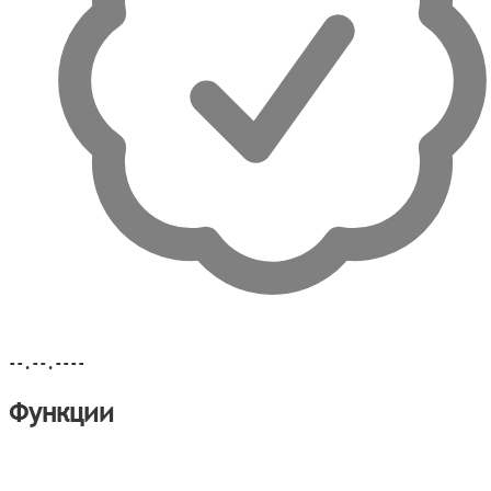
--.--.----
Функции