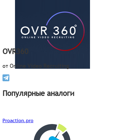
OVR360
от Online Video Recruiting
Популярные аналоги
Proaction.pro