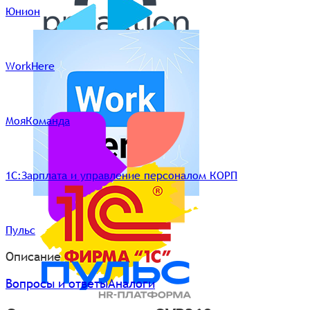
Юнион
WorkHere
МояКоманда
1С:Зарплата и управление персоналом КОРП
Пульс
Описание
Вопросы и ответы
Аналоги