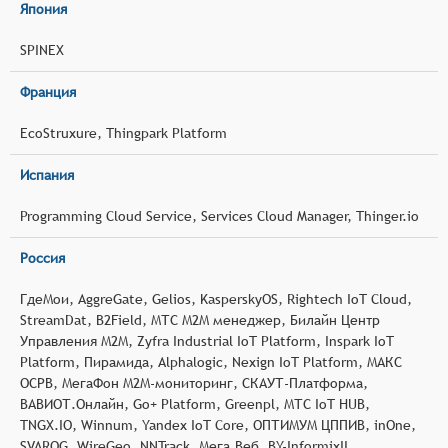
Япония
SPINEX
Франция
EcoStruxure, Thingpark Platform
Испания
Programming Cloud Service, Services Cloud Manager, Thinger.io
Россия
ГдеМои, AggreGate, Gelios, KasperskyOS, Rightech IoT Cloud,
StreamDat, B2Field, МТС М2М менеджер, Билайн Центр
Управления М2М, Zyfra Industrial IoT Platform, Inspark IoT
Platform, Пирамида, Alphalogic, Nexign IoT Platform, МАКС
ОСРВ, МегаФон М2М-мониторинг, СКАУТ-Платформа,
ВАВИОТ.Онлайн, Go+ Platform, Greenpl, МТС IoT HUB,
TNGX.IO, Winnum, Yandex IoT Core, ОПТИМУМ ЦППИВ, inOne,
SVAROG, WireGeo, NNTrack, Мега.Веб, BY-InformixII,