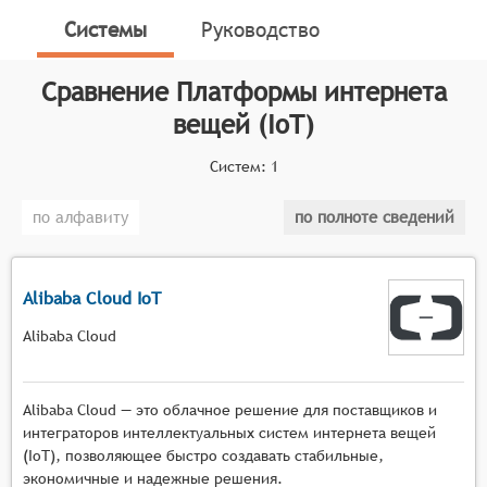
для систем. Чтобы претендовать на включение в
Системы
Руководство
категорию платформ интернета вещей (ПИВ),
программный продукт должен удовлетворять
Сравнение
Платформы интернета
требованиям:
вещей (IoT)
Предоставлять разработчикам платформу для
создания приложений, специфичных для
Систем:
1
Интернета вещей,
Реализовывать функции управления бизнес-
по алфавиту
по полноте сведений
активами в рамках конкретной прикладной
области использования интернета вещей,
Обладать способностью развёртывать
Alibaba Cloud IoT
приложение интернета вещей.
Alibaba Cloud
Alibaba Cloud — это облачное решение для поставщиков и
интеграторов интеллектуальных систем интернета вещей
(IoT), позволяющее быстро создавать стабильные,
экономичные и надежные решения.