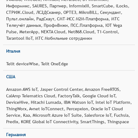
Информикс, SAURES, Партнер, InformixIII, SmartCube, iLocks,
СТРИЖ.Cloud, ЛС2ДСканер, ОРТЕЗ, MikroBILL, Секундант,
Пульт.онлайн, РадСкаут, СМТ-ИСС М2М-Платформа, МТС
Телеучёт данных, ПрофиВижн, ПСС.Платформа, IOT Vega
Pulse, MeterApp, NEKTA Cloud, Net868.Cloud, T1-Control,
Tarantool IIoT, МТС Мобильные сотрудники
Италия
Telit deviceWise, Telit OneEdge
США
Amazon AWS IoT, Jasper Control Center, Amazon FreeRTOS,
CalAmp Telematics Cloud, FactoryTalk, Google Cloud IoT,
DeviceHive, Hitachi Lumada, IBM Watson IoT, Intel IoT Platform,
ThingWorx, Avnet IoTConnect, Percepxion, Oracle IoT Cloud
Service, Kaa, Microsoft Azure IoT Suite, Salesforce IoT, Fuchsia,
Predix, KORE Global IoT Connectivity, SmartThings, Thingspace
Германия