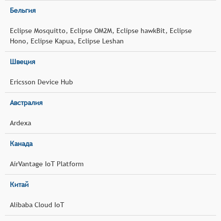
Бельгия
Eclipse Mosquitto, Eclipse OM2M, Eclipse hawkBit, Eclipse
Hono, Eclipse Kapua, Eclipse Leshan
Швеция
Ericsson Device Hub
Австралия
Ardexa
Канада
AirVantage IoT Platform
Китай
Alibaba Cloud IoT