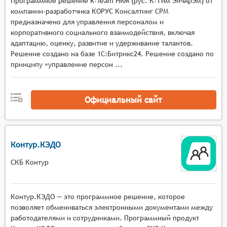
Программное решение K-Team HRM (рус. К-Тим ЭйчАрЭм) от
хранение электронных копий документов,
компании-разработчика КОРУС Консалтинг СРМ
предназначено для управления персоналом и
автоматическое уведомление о необходимости
корпоративного социального взаимодействия, включая
продления контракта.
адаптацию, оценку, развитие и удерживание талантов.
Обработку заявок и запросов: справок о
Решение создано на базе 1С:Битрикс24. Решение создано по
доходах, справок для банка, справок о стаже и
принципу «управление персон ...
т.д.
Организацию процессов обучения и развития
персонала: составление плана обучения,
Официальный сайт
контроль выполнения программы, хранение
результатов тестирования.
Анализ и отчетность по параметрам
Контур.КЭДО
управления персоналом: статистика по
количеству сотрудников, выходу на работу и
СКБ Контур
увольнению, статистика по отделам.
Использование программных систем кадрового
Контур.КЭДО — это программное решение, которое
электронного документооборота позволяет
позволяет обмениваться электронными документами между
улучшить управление персоналом, сократить
работодателями и сотрудниками. Программный продукт
затраты времени и средств на рутинные задачи,