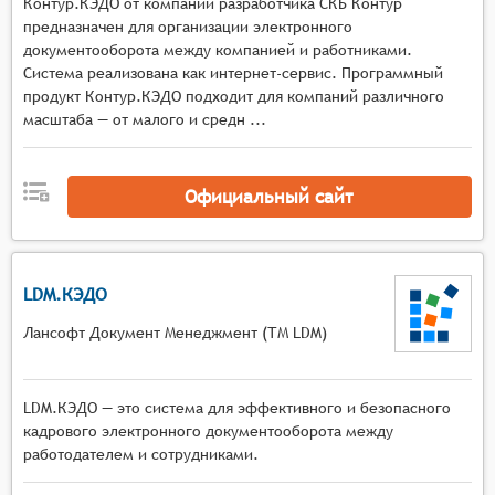
Контур.КЭДО от компании разработчика СКБ Контур
повысить эффективность бизнес-процессов в
предназначен для организации электронного
документооборота между компанией и работниками.
организации.
Система реализована как интернет-сервис. Программный
продукт Контур.КЭДО подходит для компаний различного
масштаба — от малого и средн ...
Официальный сайт
LDM.КЭДО
Лансофт Документ Менеджмент (ТМ LDM)
LDM.КЭДО — это система для эффективного и безопасного
кадрового электронного документооборота между
работодателем и сотрудниками.