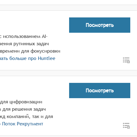
Посмотреть
с использованием AI-
чения рутинных задач
 времени для фокусировки
ать больше про
Huntlee
Посмотреть
 для цифровизации
м для решения задач
жд компаний, так и для
о
Поток Рекрутмент