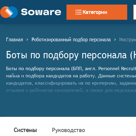
Категории
Главная
>
Роботизированный подбор персонала
>
Инстру
Боты по подбору персонала 
Боты по подбору персонала (БПП, англ. Personnel Recru
найма и подбора кандидатов на работу. Данные системы
кандидатов, классифицировать их по критериям, заданн
отзывов и рейтингов соискателей, а также для подсказ
искусственного интеллекта и машинного обучения.
Классификатор программных продуктов Соваре определя
персонала, системы должны иметь следующие функцио
Сбор и структурирование резюме: Боты должны ум
Системы
Руководство
оценки.