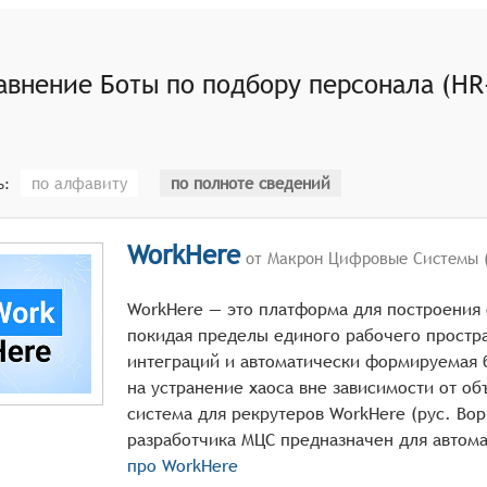
ь отклики кандидатов по заданным критериям, таким как н
нивать квалификацию кандидата, анализируя его резюме, о
нировать собеседования с кандидатами, назначая даты и в
авнение
Боты по подбору персонала (HR
одействовать с кандидатами, отвечая на их вопросы, пред
 о найме.
по алфавиту
по полноте сведений
ь:
WorkHere
от Макрон Цифровые Системы 
WorkHere — это платформа для построения 
покидая пределы единого рабочего простр
интеграций и автоматически формируемая 
на устранение хаоса вне зависимости от об
система для рекрутеров WorkHere (рус. Вор
про
WorkHere