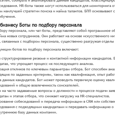
сетей, собирать и анализировать данные кандидатов, классифицир
седования. HR-боты также могут использоваться для мониторинга от
м наилучшей стратегии поиска и найма талантов. БПП основывают с
обучения.
 бизнесу Боты по подбору персонала
бору персонала, или чат-боты, представляют собой программное о
йма новых сотрудников. Они работают на основе искусственного и
ч, связанных с подбором персонала, существенно разгружая отделы
нкции ботов по подбору персонала включают:
и структурирование резюме и контактной информации кандидатов. Б
датах, что упрощает процесс их последующего анализа.
рация откликов по ключевым параметрам отбора. Бот способен ана
дящих по заданным критериям, таким как квалификация, опыт рабо
а данных кандидатов. Бот может проводить первичную оценку квали
едований и общую вовлеченность соискателей.
ы на часто задаваемые вопросы о должности и процессе подачи зая
атам и этапах отбора, что снижает нагрузку на HR-специалистов.
рование собеседований и передача информации в CRM или собствен
едования с подходящими кандидатами и передавать информацию о 
нутреннюю базу данных компании.