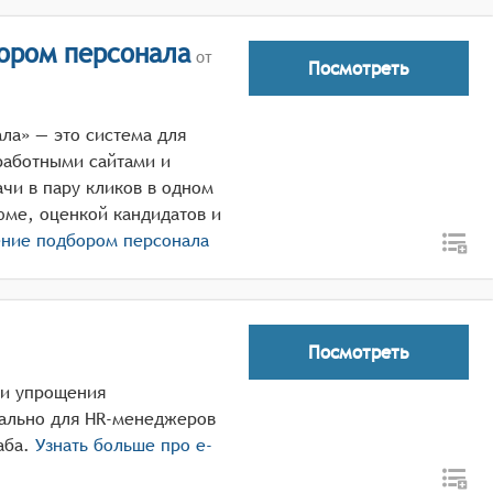
ором персонала
от
Посмотреть
ла» — это система для
работными сайтами и
чи в пару кликов в одном
юме, оценкой кандидатов и
ение подбором персонала
Посмотреть
и и упрощения
иально для HR-менеджеров
аба.
Узнать больше про
e-