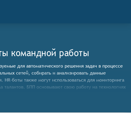
нты командной работы
льзуемые для автоматического решения задач в процессе
альных сетей, собирать и анализировать данные
. HR-боты также могут использоваться для мониторинга
ма талантов. БПП основывают свою работу на технологиях
ого чтобы соответствовать категории ботов по подбору
екая из них необходимую информацию для дальнейшей