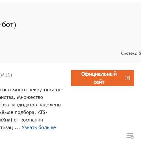
авыки, опыт работы, образование и местоположение.
пыт работы и результаты собеседований.
ремя, а также информируя об этом обе стороны.
-бот)
оставляя информацию о компании и вакансии, а также
Систем:
5
Официальный
(МЦС)
сайт
системного рекрутинга не
анства. Множество
база кандидатов нацелены
ъёмов подбора. ATS-
кХиа) от компании-
разработчика МЦС предназначен для автоматизац ...
Узнать больше