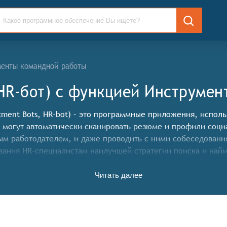
менты командной работы
(HR-бот) c функцией Инструме
itment Bots, HR-bot) – это программные приложения, испо
 могут автоматически сканировать резюме и профили соци
ым работодателем, и даже проводить с ними собеседования
ывания HR-специалистам наилучшей стратегии поиска и най
Читать далее
ет конкретные функциональные критерии для систем. Для т
нальные возможности:
еть собирать и структурировать резюме кандидатов, извл