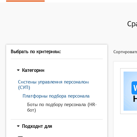
Фильтрация откликов: Системы должны фильтроват
Оценка квалификации кандидата: Боты должны оце
Планирование собеседований: Системы должны пла
Ср
Взаимодействие с кандидатами: Боты должны взаим
поддерживая диалог до момента принятия решения
Выбрать по критериям:
Сортироват
Категории
Системы управления персоналом
(СУП)
Платформы подбора персонала
Боты по подбору персонала (HR-
бот)
Подходит для