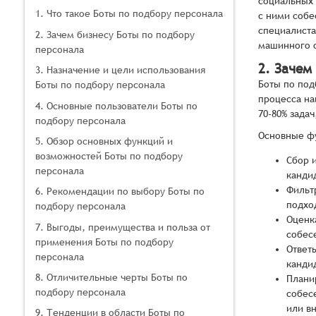
социальных 
1. Что такое Боты по подбору персонала
с ними собе
специалиста
2. Зачем бизнесу Боты по подбору
машинного 
персонала
2. Зачем
3. Назначение и цели использования
Боты по под
Боты по подбору персонала
процесса на
4. Основные пользователи Боты по
70-80% зада
подбору персонала
Основные фу
5. Обзор основных функций и
возможностей Боты по подбору
Сбор 
персонала
канди
Фильт
6. Рекомендации по выбору Боты по
подхо
подбору персонала
Оценк
7. Выгоды, преимущества и польза от
собес
применения Боты по подбору
Ответ
персонала
кандид
8. Отличительные черты Боты по
Плани
подбору персонала
собес
или в
9. Тенденции в области Боты по