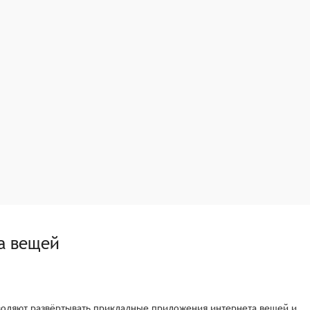
а вещей
озволяют развёртывать прикладные приложения интернета вещей и