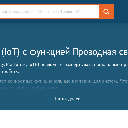
(IoT) c функцией Проводная св
ngs Platforms, IoTP) позволяют развёртывать прикладные п
стройств.
ет конкретные функциональные критерии для систем. Что
довлетворять требованиям:
Читать далее
ания приложений, специфичных для Интернета вещей,
и в рамках конкретной прикладной области использования
интернета вещей.