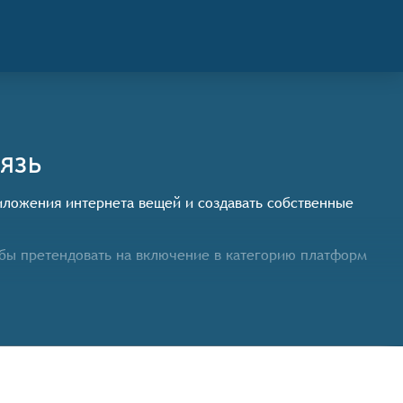
язь
риложения интернета вещей и создавать собственные
бы претендовать на включение в категорию платформ
 интернета вещей,