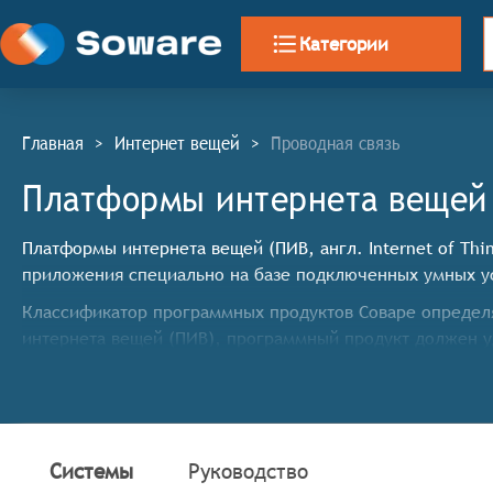
Категории
Главная
>
Интернет вещей
>
Проводная связь
Платформы интернета вещей 
Платформы интернета вещей (ПИВ, англ. Internet of Thi
приложения специально на базе подключенных умных у
Классификатор программных продуктов Соваре определя
интернета вещей (ПИВ), программный продукт должен у
Предоставлять разработчикам платформу для созд
Реализовывать функции управления бизнес-активам
Обладать способностью развёртывать приложение 
Системы
Руководство