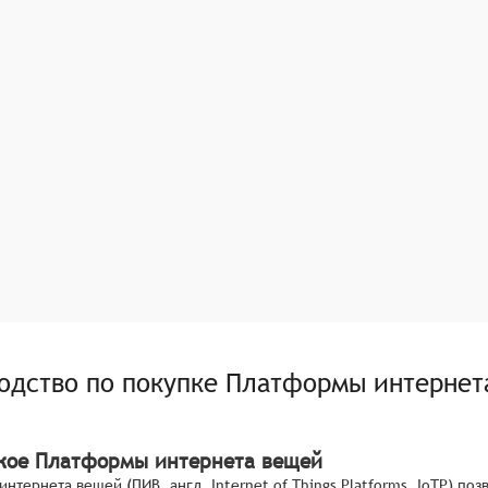
одство по покупке
Платформы интернет
акое Платформы интернета вещей
нтернета вещей (ПИВ, англ. Internet of Things Platforms, IoTP) п