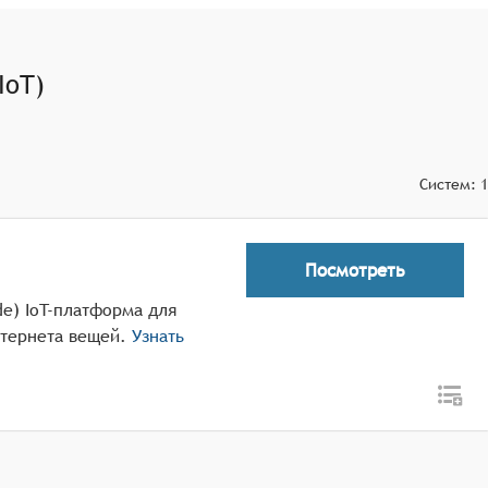
IoT)
Систем:
1
Посмотреть
de) IoT-платформа для
нтернета вещей.
Узнать