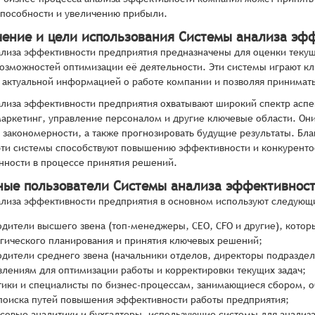
пособности и увеличению прибыли.
чение и цели использования Системы анализа эф
лиза эффективности предприятия предназначены для оценки текуще
озможностей оптимизации её деятельности. Эти системы играют к
 актуальной информацией о работе компании и позволяя принимат
лиза эффективности предприятия охватывают широкий спектр аспек
маркетинг, управление персоналом и другие ключевые области. Он
 закономерности, а также прогнозировать будущие результаты. Бл
эти системы способствуют повышению эффективности и конкуренто
ности в процессе принятия решений.
ные пользователи Системы анализа эффективнос
лиза эффективности предприятия в основном используют следующ
одители высшего звена (топ-менеджеры, CEO, CFO и другие), кото
егического планирования и принятия ключевых решений;
одители среднего звена (начальники отделов, директоры подразде
влениям для оптимизации работы и корректировки текущих задач;
тики и специалисты по бизнес-процессам, занимающиеся сбором, 
 поиска путей повышения эффективности работы предприятия;
совые аналитики и бухгалтеры, использующие системы для анализ