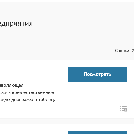
ования будущих показателей эффективности предприятия
едприятия
ских решений на основе анализа данных об эффективности
Систем:
2
Посмотреть
озволяющая
ыми через естественные
 виде диаграмм и таблиц.