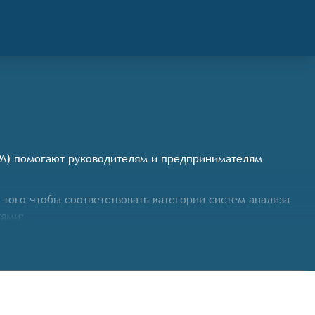
EPA) помогают руководителям и предпринимателям
ого чтобы соответствовать категории систем анализа
тями:
вого, операционного, стратегического и других видов
ных источников, включая бухгалтерские системы, CRM,
озволяющих наглядно представлять результаты анализа