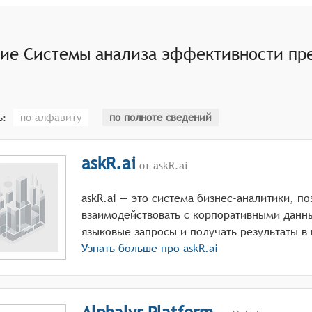
азатели эффективности (KPI), тренды и сравнения.
одукты должны предоставлять инструменты для прогнозир
лючая оптимизацию ресурсов и процессов.
ние
Системы анализа эффективности пр
еспечивать поддержку принятия обоснованных управленче
тей.
по алфавиту
по полноте сведений
ь:
askR.ai
от askR.ai
askR.ai — это система бизнес-аналитики, п
взаимодействовать с корпоративными данн
языковые запросы и получать результаты в
Узнать больше про
askR.ai