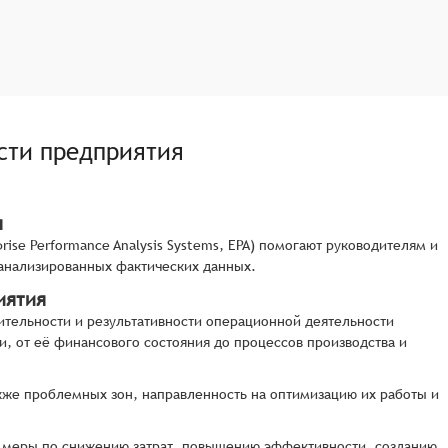
сти предприятия
я
se Performance Analysis Systems, EPA) помогают руководителям и
анализированных фактических данных.
иятия
ительности и результативности операционной деятельности
и, от её финансового состояния до процессов производства и
акже проблемных зон, направленность на оптимизацию их работы и
ь меры по снижению затрат, повышению эффективности, созданию