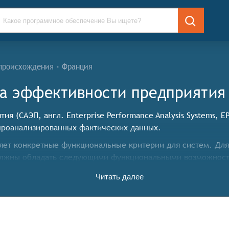
происхождения - Франция
а эффективности предприятия
я (САЭП, англ. Enterprise Performance Analysis Systems, 
проанализированных фактических данных.
ет конкретные функциональные критерии для систем. Для т
олжны обладать следующими функциональными возможнос
Читать далее
олжны предоставлять инструменты для проведения финансо
азличные методы и подходы.
должны обеспечивать возможность сбора данных из различ
 анализу.
лючать инструменты для создания отчётов и дашбордов, п