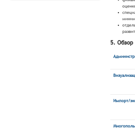
оценк
специ
миним
отдел
разви
5. Обзор
Администр
Визуализа
Импорт/эк
Многополь