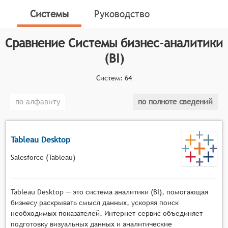
данных.
Системы
Руководство
Классификатор программных продуктов Соваре
определяет конкретные функциональные критерии
Сравнение
Системы бизнес-аналитики
для систем. Чтобы претендовать на включение в
(BI)
категорию Систем бизнес-аналитика программный
продукт должен:
Систем:
64
Помогать визуализировать и повысить
по алфавиту
по полноте сведений
понятность данных компании;
Объединять источники данных компании в
единую платформу;
Tableau Desktop
Позволять принимать более обоснованные
решения для оптимизации бизнеса,
Salesforce (Tableau)
основываясь на реальных данных и
статистических методах.
Tableau Desktop — это система аналитики (BI), помогающая
бизнесу раскрывать смысл данных, ускоряя поиск
необходимых показателей. Интернет-сервис объединяет
подготовку визуальных данных и аналитические