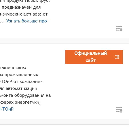
ый продукт HubEx (рус.
я предназначен для
изических активов: от
ринятия оборудования в обслуживание до ...
Узнать больше про
Официальный
сайт
техническим
 на промышленных
-ТОиР от компании-
ля автоматизации
емонта оборудования на
ферах энергетики,
-ТОиР