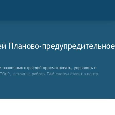
ей Планово-предупредительное
м различных отраслей просматривать, управлять и
ТОиР, методика работы EAM-систем ставит в центр
бы претендовать на включение в категорию Систем
),