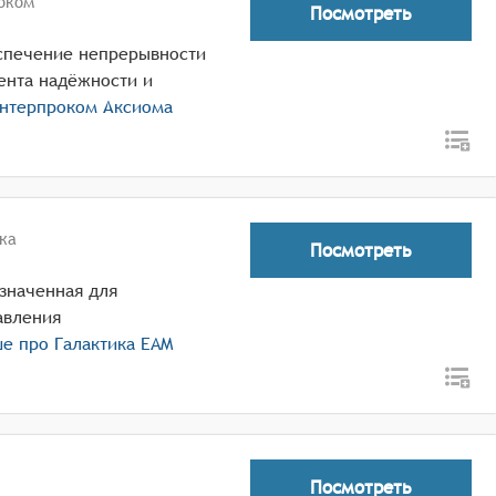
оком
Посмотреть
еспечение непрерывности
ента надёжности и
нтерпроком Аксиома
ка
Посмотреть
значенная для
авления
ше про
Галактика EAM
Посмотреть