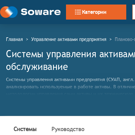
Категории
Главная
>
Управление активами предприятия
>
Планово-
Системы управления активам
обслуживание
Системы управления активами предприятия (СУАП, англ.
анализировать используемые в работе активы. В отличи
методологии управления сами активы и их техническу
Классификатор программных продуктов Соваре определя
управления активами предприятия (EAM), система должн
Выполнять все основные функции Автоматизирован
Системы
Руководство
Включать в себя несколько сложных современных м