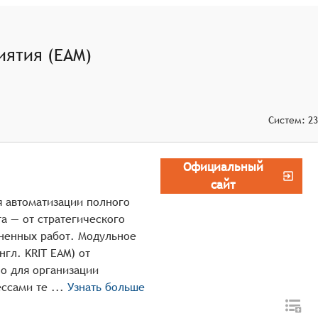
иятия (EAM)
Систем:
23
Официальный
сайт
 автоматизации полного
а — от стратегического
лненных работ. Модульное
гл. KRIT EAM) от
о для организации
полного цикла процессов управления процессами те ...
Узнать больше