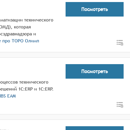
Посмотреть
матизации технического
ОМД), которая
сздравнадзора и
е про
ТОРО Олимп
Посмотреть
роцессов технического
ешений 1С:ERP и 1С:ERP.
IBS EAM